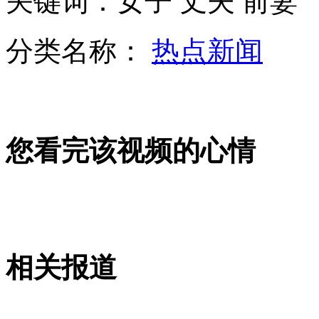
关键词：女子 丈夫 前妻
乐视：张艺谋多妻超生是有预谋的谣言
分类名称：
热点新闻
山西运城恶犬咬伤多人 警民合力深夜将其击毙
女孩北京地铁殴打老人 痛下狠手拳打脚踢
您看完该视频的心情
无痛分娩是否安全 医生回应
外交部：反对强权政治霸凌主义
相关报道
外交部：有关国家言论片面不公正