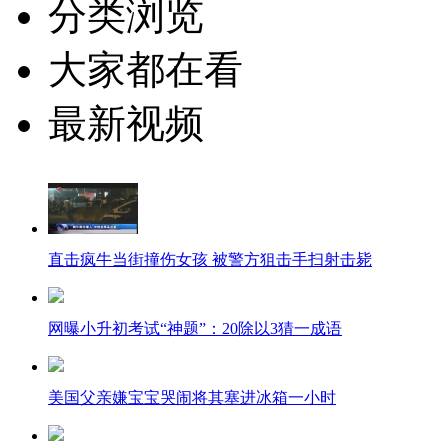
分类浏览
大家都在看
最新视频
直击疯牛当街撞伤女孩 被警方狙击手扫射击毙
网曝小升初考试“神题”：20除以3猜一成语
美国父亲嫌宝宝哭闹将其塞进冰箱一小时