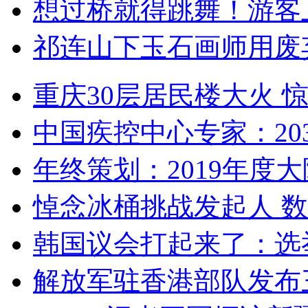
想过桥就得跳舞！游客
祁连山下玉石画师用废
重庆30层居民楼大火
中国疾控中心专家：203
年终策划：2019年度大陆
悼念冰桶挑战发起人 数百
韩国议会打起来了：选举
解放军驻香港部队发布三