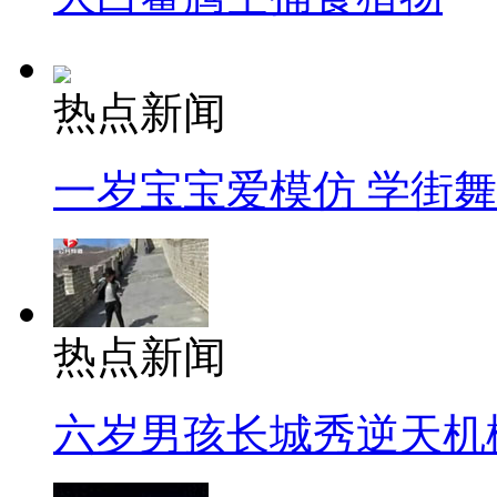
热点新闻
一岁宝宝爱模仿 学街
热点新闻
六岁男孩长城秀逆天机