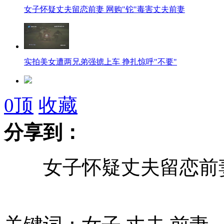
女子怀疑丈夫留恋前妻 网购"铊"毒害丈夫前妻
实拍美女遭两兄弟强掳上车 挣扎惊呼"不要"
青岛车管所开淘宝店 可补办驾驶证
0
顶
收藏
分享到：
实拍行人闯红灯被查 朝交警怒吼:这是在敲诈
女子怀疑丈夫留恋前妻 
实拍:主持人霸气外漏 掌攉抢镜路人
男子醉卧街头 被偷只剩内裤