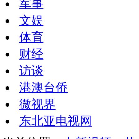
军事
文娱
体育
财经
访谈
港澳台侨
微视界
东北亚电视网