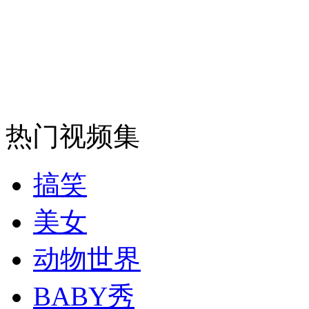
安徽一实载49人客车翻车
走！跟着总书记去植树
热门视频集
消防员救轻生者
花炮节热闹非凡
减压"枕头大战"
搞笑
美女
纽约上演“枕头大战”
动物世界
BABY秀
司机酒驾遇交警 急速倒车逃窜