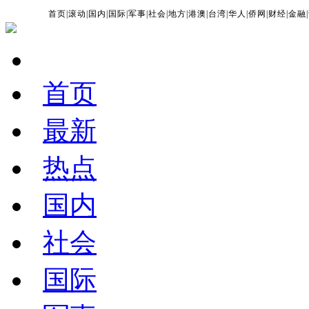
首页
|
滚动
|
国内
|
国际
|
军事
|
社会
|
地方
|
港澳
|
台湾
|
华人
|
侨网
|
财经
|
金融
|
首页
最新
热点
国内
社会
国际