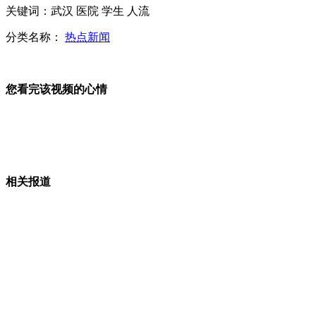
浙江5人坐冤狱17年案真凶一审被判死缓
关键词：武汉 医院 学生 人流
分类名称：
热点新闻
男子涉嫌盗窃 逃跑钻下水道被困
您看完该视频的心情
郭美美再晒过万高跟鞋 "51亿余额"被指太扯
刘德华20年秘密“修身食谱”曝光
相关报道
荷兰女排前队长惨遭杀害 死时怀三个月身孕
山西运城恶犬咬伤多人 警民合力深夜将其击毙