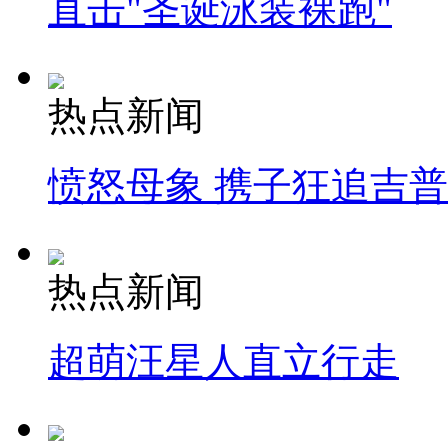
直击"圣诞泳装裸跑"
热点新闻
愤怒母象 携子狂追吉
热点新闻
超萌汪星人直立行走