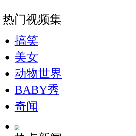
女孩北京地铁殴打老人 痛下狠手拳打脚踢
热门视频集
无痛分娩是否安全 医生回应
搞笑
美女
外交部：反对强权政治霸凌主义
动物世界
外交部：有关国家言论片面不公正
BABY秀
奇闻
安徽一实载49人客车翻车