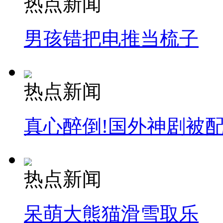
热点新闻
走！跟着总书记去植树
男孩错把电推当梳子
消防员救轻生者
花炮节热闹非凡
减压"枕头大战"
热点新闻
纽约上演“枕头大战”
真心醉倒!国外神剧被
司机酒驾遇交警 急速倒车逃窜
热点新闻
呆萌大熊猫滑雪取乐