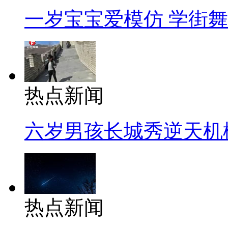
一岁宝宝爱模仿 学街
热点新闻
六岁男孩长城秀逆天机
热点新闻