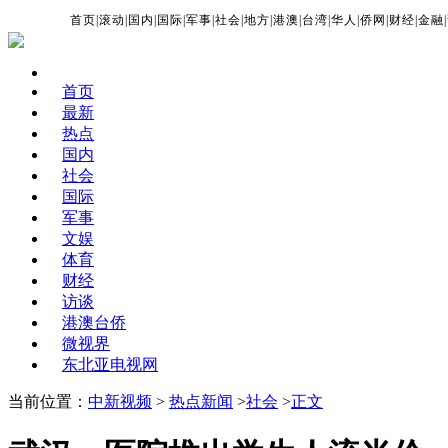
首页
|
滚动
|
国内
|
国际
|
军事
|
社会
|
地方
|
港澳
|
台湾
|
华人
|
侨网
|
财经
|
金融
|
首页
最新
热点
国内
社会
国际
军事
文娱
体育
财经
访谈
港澳台侨
微视界
东北亚电视网
当前位置：
中新视频
>
热点新闻
>
社会
>
正文