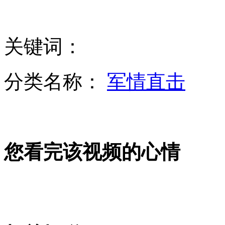
许昌被曝耗资1·5亿建豪华办公楼
关键词：
内幕:菲指挥官夺枪射击台船
分类名称：
军情直击
鸵鸟闹市狂飙6公里肇事7起
您看完该视频的心情
高考将至 看看那些疯狂的高考口号
济南现“史上最窄人行道”