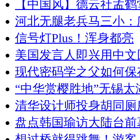
【中国风】德云社孟鹤
河北无腿老兵马三小：爬
信号灯Plus！浑身都亮
美国发言人即兴用中文
现代密码学之父如何保
“中华赏樱胜地”无锡
清华设计师投身胡同厕
盘点韩国瑜访大陆台前
想过桥就得跳舞！游客