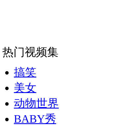
安徽一实载49人客车翻车
走！跟着总书记去植树
热门视频集
消防员救轻生者
花炮节热闹非凡
减压"枕头大战"
搞笑
美女
纽约上演“枕头大战”
动物世界
司机酒驾遇交警 急速倒车逃窜
BABY秀