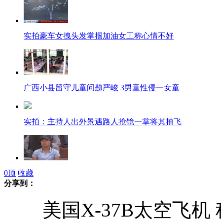
实拍豪车女拽头发掌掴加油女工称心情不好
广西小县留守儿童问题严峻 3男童性侵一女童
实拍：主持人出外景遇路人抢镜一掌将其抽飞
0
顶
收藏
李娜遭逆转 无奈止步次轮创法网最差成绩
分享到：
美国X-37B太空飞机