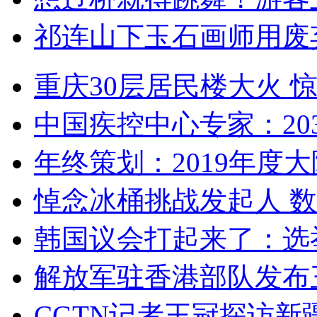
祁连山下玉石画师用废
重庆30层居民楼大火
中国疾控中心专家：203
年终策划：2019年度大陆
悼念冰桶挑战发起人 数百
韩国议会打起来了：选举
解放军驻香港部队发布三
CGTN记者王冠探访新疆