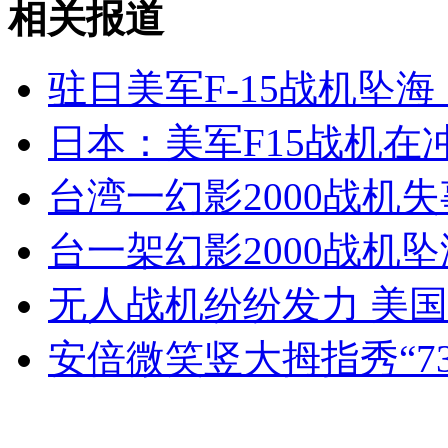
相关报道
山西运城恶犬咬伤多人 警民合力深夜将其击毙
驻日美军F-15战机坠
日本：美军F15战机在
女孩北京地铁殴打老人 痛下狠手拳打脚踢
台湾一幻影2000战机失
无痛分娩是否安全 医生回应
台一架幻影2000战机
外交部：反对强权政治霸凌主义
无人战机纷纷发力 美国X
安倍微笑竖大拇指秀“73
外交部：有关国家言论片面不公正