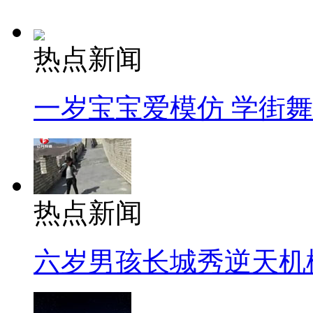
热点新闻
一岁宝宝爱模仿 学街
热点新闻
六岁男孩长城秀逆天机