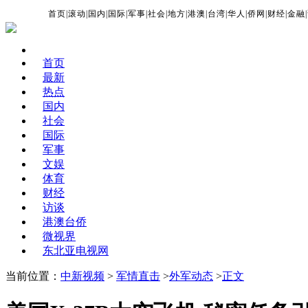
首页
|
滚动
|
国内
|
国际
|
军事
|
社会
|
地方
|
港澳
|
台湾
|
华人
|
侨网
|
财经
|
金融
|
首页
最新
热点
国内
社会
国际
军事
文娱
体育
财经
访谈
港澳台侨
微视界
东北亚电视网
当前位置：
中新视频
>
军情直击
>
外军动态
>
正文