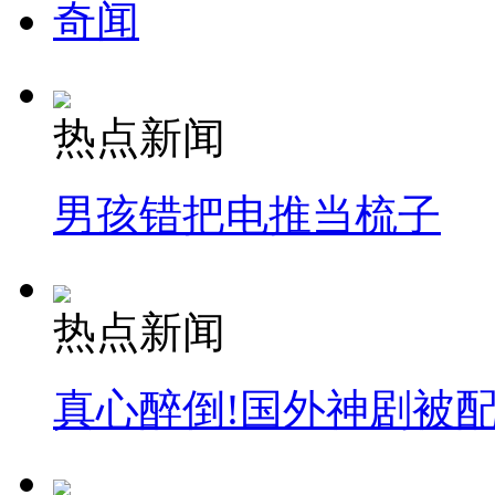
奇闻
热点新闻
男孩错把电推当梳子
热点新闻
真心醉倒!国外神剧被