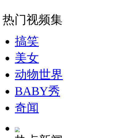
外交部：反对强权政治霸凌主义
热门视频集
外交部：有关国家言论片面不公正
搞笑
美女
安徽一实载49人客车翻车
动物世界
BABY秀
走！跟着总书记去植树
奇闻
消防员救轻生者
花炮节热闹非凡
减压"枕头大战"