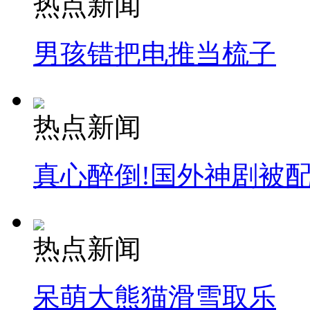
热点新闻
纽约上演“枕头大战”
男孩错把电推当梳子
司机酒驾遇交警 急速倒车逃窜
热点新闻
真心醉倒!国外神剧被
热点新闻
呆萌大熊猫滑雪取乐