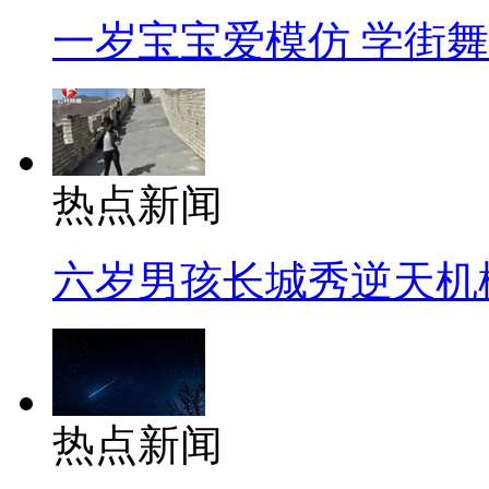
一岁宝宝爱模仿 学街
热点新闻
六岁男孩长城秀逆天机
热点新闻