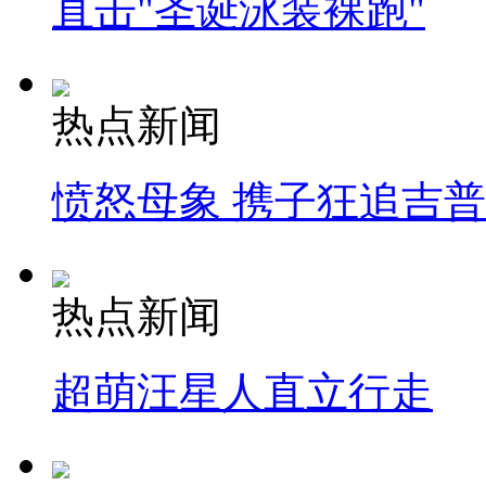
直击"圣诞泳装裸跑"
热点新闻
愤怒母象 携子狂追吉
热点新闻
超萌汪星人直立行走