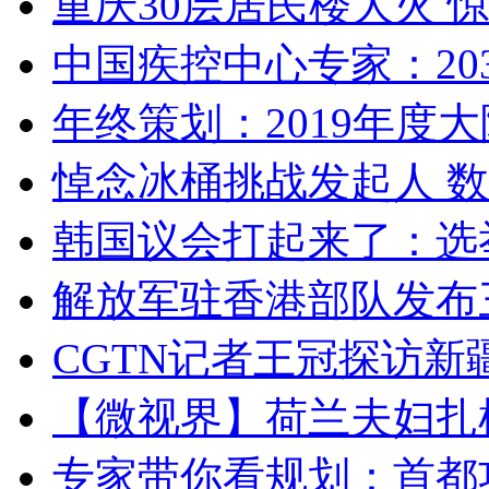
重庆30层居民楼大火
中国疾控中心专家：203
年终策划：2019年度大陆
悼念冰桶挑战发起人 数百
韩国议会打起来了：选举
解放军驻香港部队发布三
CGTN记者王冠探访新疆
【微视界】荷兰夫妇扎根青
专家带你看规划：首都功