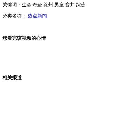
关键词：生命 奇迹 徐州 男童 窨井 踪迹
分类名称：
热点新闻
地沟油从四川收购 味道辣
您看完该视频的心情
特大"地沟油"案7被告不服一审判决 做无罪辩护
山西运城恶犬咬伤多人 警民合力深夜将其击毙
相关报道
女孩北京地铁殴打老人 痛下狠手拳打脚踢
无痛分娩是否安全 医生回应