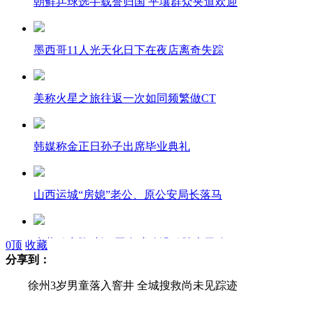
朝鲜乒球选手载誉归国 平壤群众夹道欢迎
墨西哥11人光天化日下在夜店离奇失踪
美称火星之旅往返一次如同频繁做CT
韩媒称金正日孙子出席毕业典礼
山西运城“房媳”老公、原公安局长落马
大黄鸭空降武汉 网友戏称没鸭脖来干啥
0
顶
收藏
分享到：
徐州3岁男童落入窨井 全城搜救尚未见踪迹
22岁女子自学成才 成韩国最年轻律师