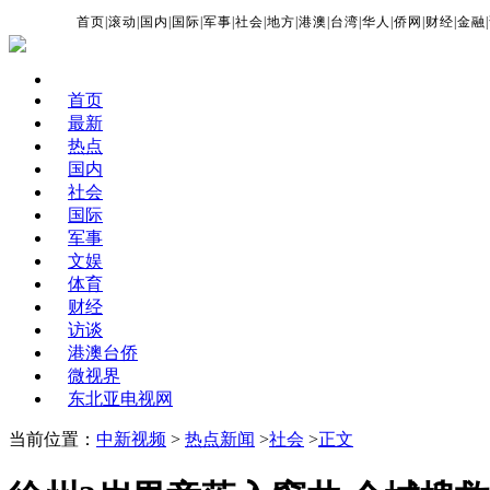
首页
|
滚动
|
国内
|
国际
|
军事
|
社会
|
地方
|
港澳
|
台湾
|
华人
|
侨网
|
财经
|
金融
|
首页
最新
热点
国内
社会
国际
军事
文娱
体育
财经
访谈
港澳台侨
微视界
东北亚电视网
当前位置：
中新视频
>
热点新闻
>
社会
>
正文