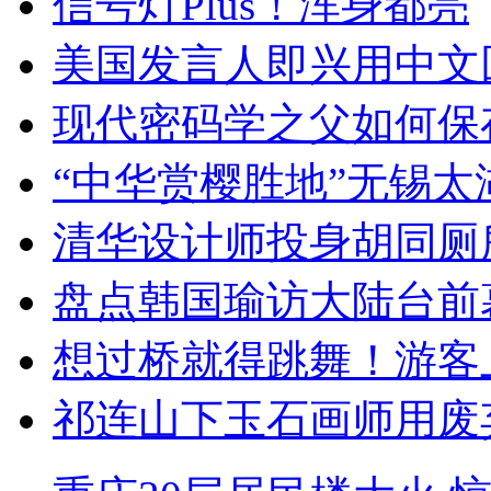
信号灯Plus！浑身都亮
美国发言人即兴用中文
现代密码学之父如何保
“中华赏樱胜地”无锡
清华设计师投身胡同厕
盘点韩国瑜访大陆台前
想过桥就得跳舞！游客
祁连山下玉石画师用废