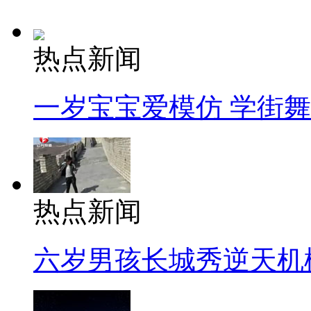
热点新闻
一岁宝宝爱模仿 学街
热点新闻
六岁男孩长城秀逆天机