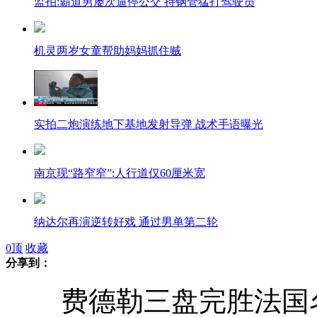
监拍:霸道男屡次逼停公交 持钢管猛打驾驶员
机灵两岁女童帮助妈妈抓住贼
实拍二炮演练地下基地发射导弹 战术手语曝光
南京现“路窄窄”:人行道仅60厘米宽
纳达尔再演逆转好戏 通过男单第二轮
0
顶
收藏
分享到：
彭帅/谢淑薇2:0战胜对手 晋级女双第二轮
费德勒三盘完胜法国名将