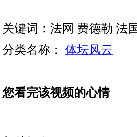
郑洁女单第三轮迎战莎拉波娃
关键词：法网 费德勒 法
张帅/诺尔2:0轻取美菲组合 晋级混双16强
分类名称：
体坛风云
费德勒三盘完胜法国名将 晋级法网16强
山西运城恶犬咬伤多人 警民合力深夜将其击毙
您看完该视频的心情
女孩北京地铁殴打老人 痛下狠手拳打脚踢
无痛分娩是否安全 医生回应