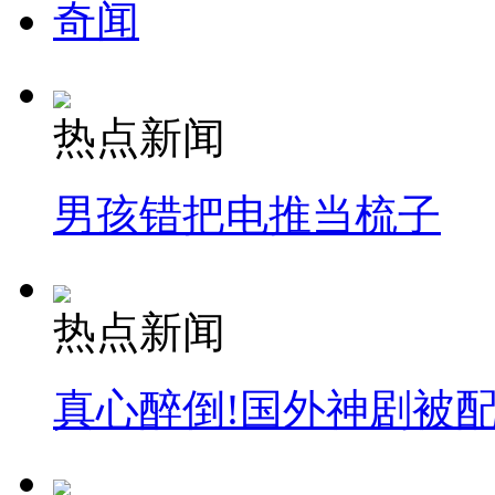
奇闻
热点新闻
男孩错把电推当梳子
热点新闻
真心醉倒!国外神剧被