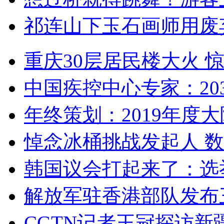
祁连山下玉石画师用废
重庆30层居民楼大火
中国疾控中心专家：203
年终策划：2019年度大陆
悼念冰桶挑战发起人 数百
韩国议会打起来了：选举
解放军驻香港部队发布三
CGTN记者王冠探访新疆