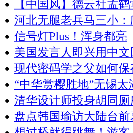
【中国风】德云社孟鹤
河北无腿老兵马三小：爬
信号灯Plus！浑身都亮
美国发言人即兴用中文
现代密码学之父如何保
“中华赏樱胜地”无锡
清华设计师投身胡同厕
盘点韩国瑜访大陆台前
想过桥就得跳舞！游客