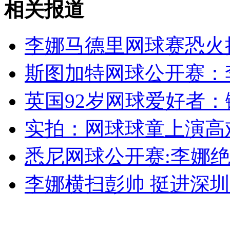
相关报道
外交部：反对强权政治霸凌主义
李娜马德里网球赛恐火
外交部：有关国家言论片面不公正
斯图加特网球公开赛：
英国92岁网球爱好者
安徽一实载49人客车翻车
实拍：网球球童上演高
悉尼网球公开赛:李娜绝
走！跟着总书记去植树
李娜横扫彭帅 挺进深
消防员救轻生者
花炮节热闹非凡
减压"枕头大战"