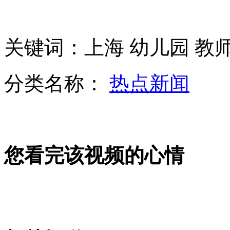
广东一景区用女童半裸人体彩绘荷花
关键词：上海 幼儿园 教师
我国儿童专供药物品种不足2%
分类名称：
热点新闻
山西运城恶犬咬伤多人 警民合力深夜将其击毙
女孩北京地铁殴打老人 痛下狠手拳打脚踢
您看完该视频的心情
无痛分娩是否安全 医生回应
外交部：反对强权政治霸凌主义