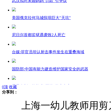
武汉拟对未婚妈妈"罚款"引争议
美国俄克拉何马城惊现巨大"天坑"
尼日尔首都监狱遇袭致2人死亡
台媒:菲官员坦认射击事件发生在重叠海域
国防部:中国有能力建造维护国家安全的武器
男子自制10枚炸弹"要挟"警察办案
0
顶
收藏
分享到：
上海一幼儿教师用剪刀
保安教小学生防身术 称为对付坏人