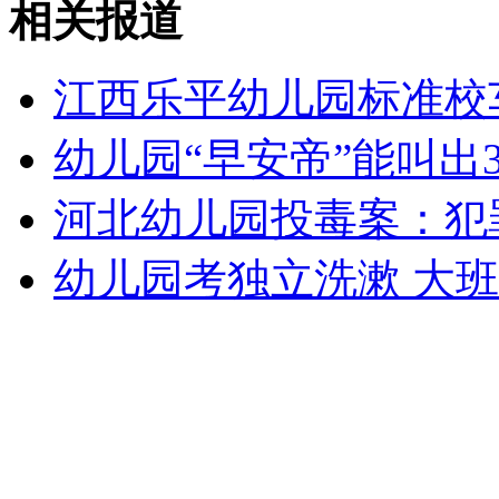
相关报道
外交部：有关国家言论片面不公正
江西乐平幼儿园标准校
幼儿园“早安帝”能叫出
安徽一实载49人客车翻车
河北幼儿园投毒案：犯
幼儿园考独立洗漱 大
走！跟着总书记去植树
消防员救轻生者
花炮节热闹非凡
减压"枕头大战"
纽约上演“枕头大战”