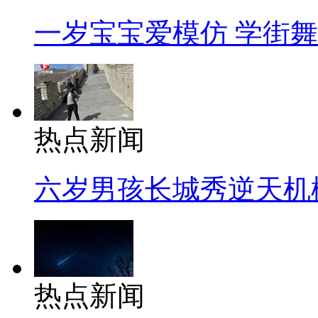
一岁宝宝爱模仿 学街
热点新闻
六岁男孩长城秀逆天机
热点新闻