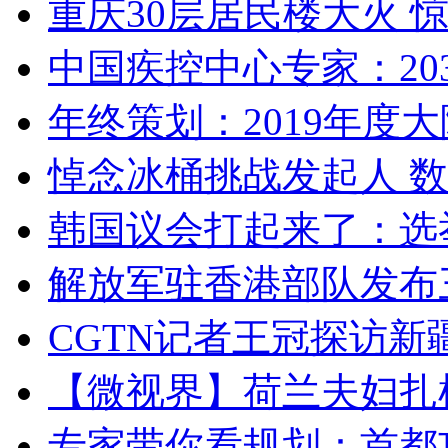
重庆30层居民楼大火
中国疾控中心专家：203
年终策划：2019年度大陆
悼念冰桶挑战发起人 数百
韩国议会打起来了：选举
解放军驻香港部队发布三
CGTN记者王冠探访新疆
【微视界】荷兰夫妇扎根青
专家带你看规划：首都功