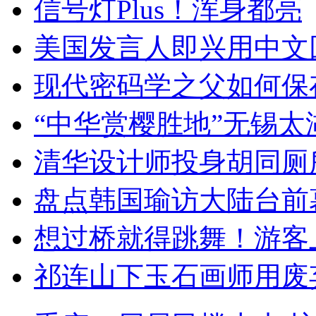
信号灯Plus！浑身都亮
美国发言人即兴用中文
现代密码学之父如何保
“中华赏樱胜地”无锡
清华设计师投身胡同厕
盘点韩国瑜访大陆台前
想过桥就得跳舞！游客
祁连山下玉石画师用废