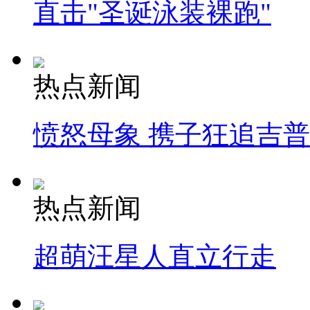
直击"圣诞泳装裸跑"
热点新闻
愤怒母象 携子狂追吉
热点新闻
超萌汪星人直立行走