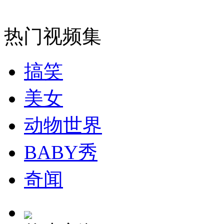
司机酒驾遇交警 急速倒车逃窜
热门视频集
搞笑
美女
动物世界
BABY秀
奇闻