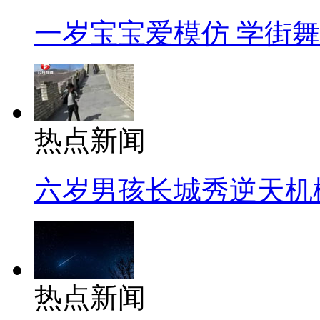
一岁宝宝爱模仿 学街
热点新闻
六岁男孩长城秀逆天机
热点新闻