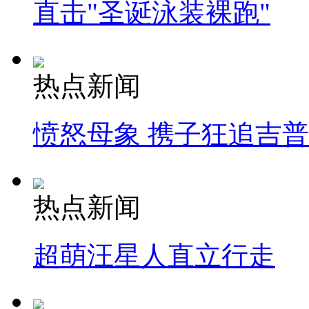
直击"圣诞泳装裸跑"
热点新闻
愤怒母象 携子狂追吉
热点新闻
超萌汪星人直立行走