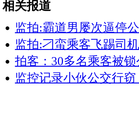
相关报道
山西运城恶犬咬伤多人 警民合力深夜将其击毙
监拍:霸道男屡次逼停公
监拍:刁蛮乘客飞踢司机
女孩北京地铁殴打老人 痛下狠手拳打脚踢
拍客：30多名乘客被锁
无痛分娩是否安全 医生回应
监控记录小伙公交行窃
外交部：反对强权政治霸凌主义
外交部：有关国家言论片面不公正