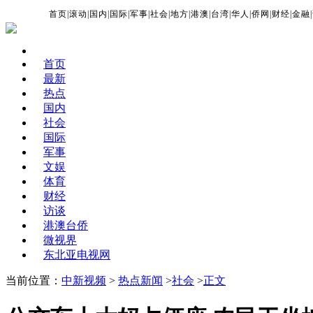
首页
|
滚动
|
国内
|
国际
|
军事
|
社会
|
地方
|
港澳
|
台湾
|
华人
|
侨网
|
财经
|
金融
|
首页
最新
热点
国内
社会
国际
军事
文娱
体育
财经
访谈
港澳台侨
微视界
东北亚电视网
当前位置：
中新视频
>
热点新闻
>
社会
>
正文