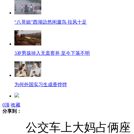
“八哥姐”西湖边悠闲遛鸟 拉风十足
3岁男孩掉入无盖窨井 至今下落不明
为何外国实习生成香饽饽
0
顶
收藏
印度儿童徒手攀爬9米枯井收集井底污水
分享到：
公交车上大妈占俩座 