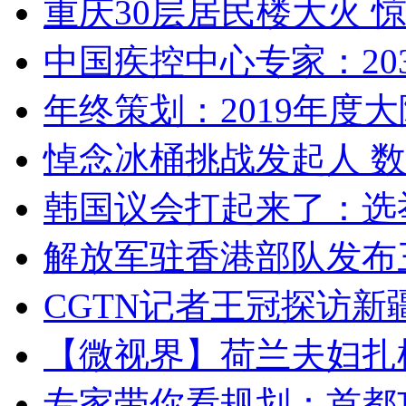
重庆30层居民楼大火
中国疾控中心专家：203
年终策划：2019年度大陆
悼念冰桶挑战发起人 数百
韩国议会打起来了：选举
解放军驻香港部队发布三
CGTN记者王冠探访新疆
【微视界】荷兰夫妇扎根青
专家带你看规划：首都功