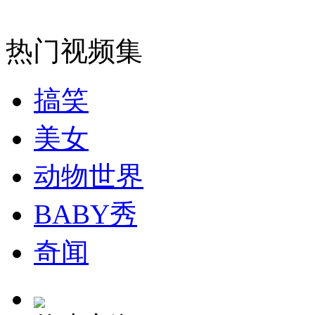
安徽一实载49人客车翻车
热门视频集
走！跟着总书记去植树
搞笑
美女
消防员救轻生者
花炮节热闹非凡
减压"枕头大战"
动物世界
BABY秀
纽约上演“枕头大战”
奇闻
司机酒驾遇交警 急速倒车逃窜