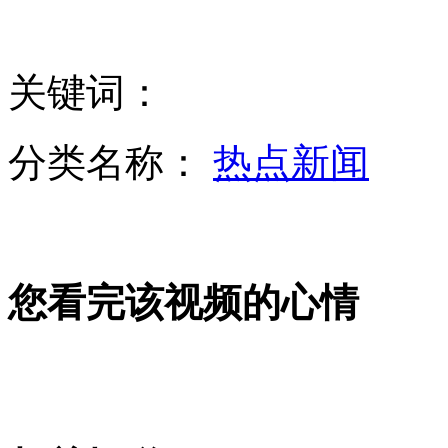
暗访幼师资格培训机构：交费即获资格证
关键词：
天津大黄鸭现身首日被吹翻
分类名称：
热点新闻
大连石化油罐爆炸扑救现场
您看完该视频的心情
歼十战机跨昼夜大强度对抗训练
BBC曝更多雇员涉性侵 半年20名员工面临指控