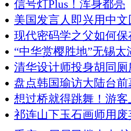
信号灯Plus！浑身都亮
美国发言人即兴用中文
现代密码学之父如何保
“中华赏樱胜地”无锡
清华设计师投身胡同厕
盘点韩国瑜访大陆台前
想过桥就得跳舞！游客
祁连山下玉石画师用废