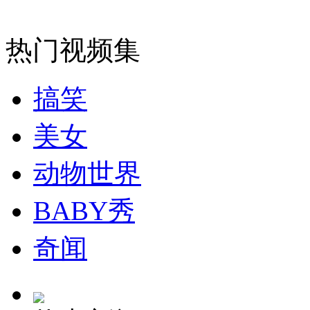
安徽一实载49人客车翻车
热门视频集
搞笑
走！跟着总书记去植树
美女
消防员救轻生者
花炮节热闹非凡
减压"枕头大战"
动物世界
BABY秀
纽约上演“枕头大战”
奇闻
司机酒驾遇交警 急速倒车逃窜