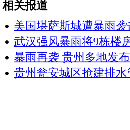
相关报道
吉林一禽业公司厂房爆炸事故已致61人死亡
美国堪萨斯城遭暴雨袭
山西运城恶犬咬伤多人 警民合力深夜将其击毙
武汉强风暴雨将9栋楼房
暴雨再袭 贵州多地发
女孩北京地铁殴打老人 痛下狠手拳打脚踢
贵州瓮安城区抢建排水
无痛分娩是否安全 医生回应
外交部：反对强权政治霸凌主义
外交部：有关国家言论片面不公正