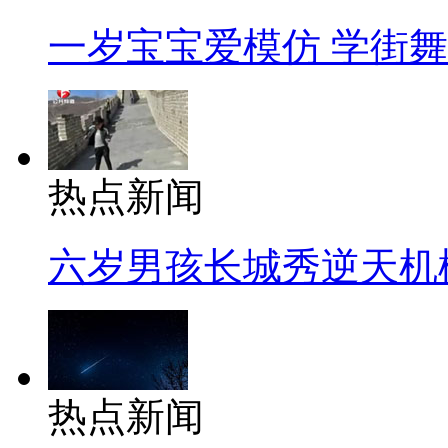
一岁宝宝爱模仿 学街
热点新闻
六岁男孩长城秀逆天机
热点新闻