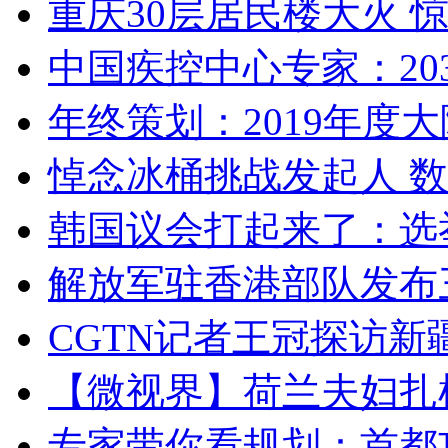
重庆30层居民楼大火
中国疾控中心专家：203
年终策划：2019年度大陆
悼念冰桶挑战发起人 数百
韩国议会打起来了：选举
解放军驻香港部队发布三
CGTN记者王冠探访新疆
【微视界】荷兰夫妇扎根青
专家带你看规划：首都功