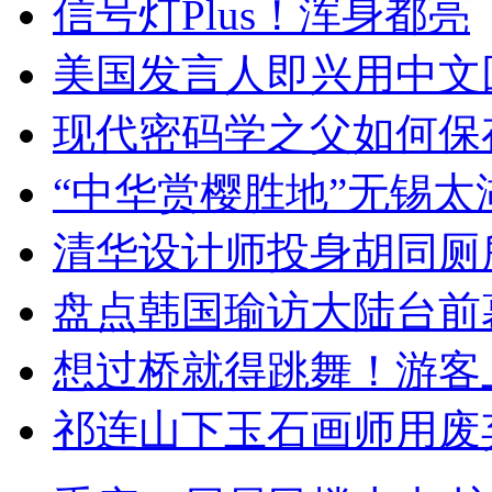
信号灯Plus！浑身都亮
美国发言人即兴用中文
现代密码学之父如何保
“中华赏樱胜地”无锡
清华设计师投身胡同厕
盘点韩国瑜访大陆台前
想过桥就得跳舞！游客
祁连山下玉石画师用废