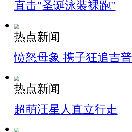
直击"圣诞泳装裸跑"
热点新闻
愤怒母象 携子狂追吉
热点新闻
超萌汪星人直立行走