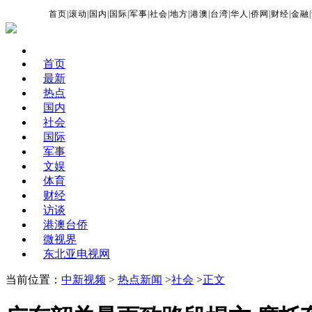
首页
|
滚动
|
国内
|
国际
|
军事
|
社会
|
地方
|
港澳
|
台湾
|
华人
|
侨网
|
财经
|
金融
|
首页
最新
热点
国内
社会
国际
军事
文娱
体育
财经
访谈
港澳台侨
微视界
东北亚电视网
当前位置：
中新视频
>
热点新闻
>
社会
>
正文