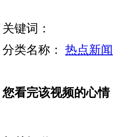
韩国政府不允许韩民间团体访朝
关键词：
吉林启动最严高考 穿金属搭扣内衣将被拒入场
分类名称：
热点新闻
临汾现雷人标语 呼吁媳妇放权促家庭和谐
您看完该视频的心情
女子景区脱衣排“肉墙”邀游客签名惹争议