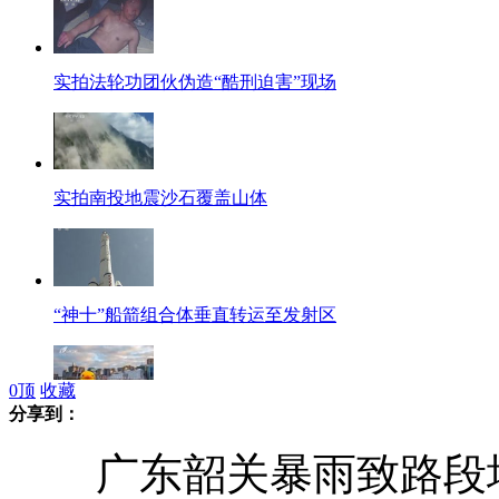
实拍法轮功团伙伪造“酷刑迫害”现场
实拍南投地震沙石覆盖山体
“神十”船箭组合体垂直转运至发射区
0
顶
收藏
分享到：
国内多地现"大黄鸭" 多为房地产商推出
广东韶关暴雨致路段塌