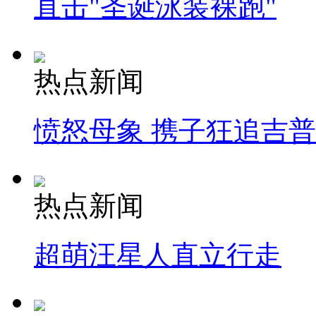
直击"圣诞泳装裸跑"
热点新闻
愤怒母象 携子狂追吉
热点新闻
超萌汪星人直立行走