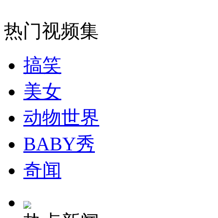
实拍法轮功团伙伪造“酷刑迫害”现场
热门视频集
山西运城恶犬咬伤多人 警民合力深夜将其击毙
搞笑
美女
女孩北京地铁殴打老人 痛下狠手拳打脚踢
动物世界
无痛分娩是否安全 医生回应
BABY秀
外交部：反对强权政治霸凌主义
奇闻
外交部：有关国家言论片面不公正