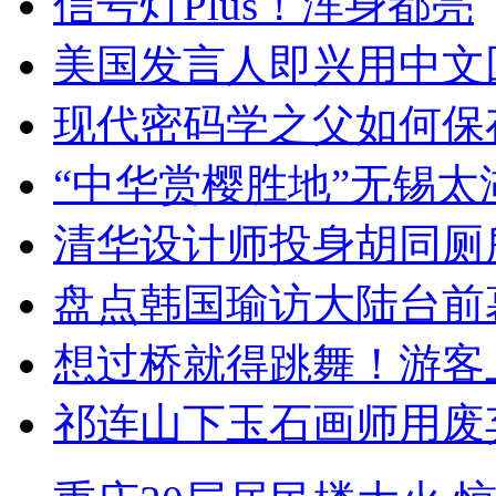
信号灯Plus！浑身都亮
美国发言人即兴用中文
现代密码学之父如何保
“中华赏樱胜地”无锡
清华设计师投身胡同厕
盘点韩国瑜访大陆台前
想过桥就得跳舞！游客
祁连山下玉石画师用废