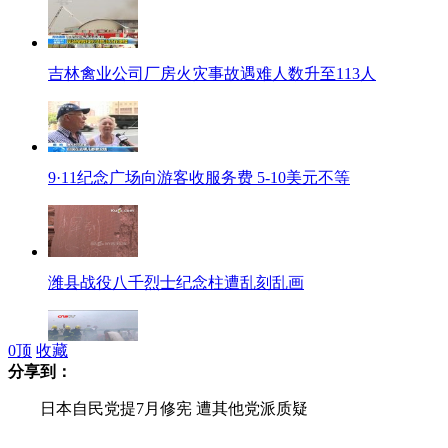
吉林禽业公司厂房火灾事故遇难人数升至113人
9·11纪念广场向游客收服务费 5-10美元不等
潍县战役八千烈士纪念柱遭乱刻乱画
0
顶
收藏
分享到：
货轮海上起火紧急靠岸多部门应急抢险
日本自民党提7月修宪 遭其他党派质疑