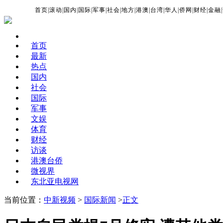
首页
|
滚动
|
国内
|
国际
|
军事
|
社会
|
地方
|
港澳
|
台湾
|
华人
|
侨网
|
财经
|
金融
|
首页
最新
热点
国内
社会
国际
军事
文娱
体育
财经
访谈
港澳台侨
微视界
东北亚电视网
当前位置：
中新视频
>
国际新闻
>
正文