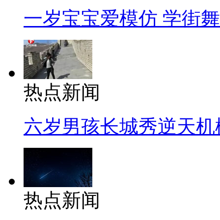
一岁宝宝爱模仿 学街
热点新闻
六岁男孩长城秀逆天机
热点新闻