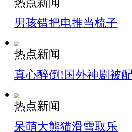
热点新闻
安徽一实载49人客车翻车
男孩错把电推当梳子
走！跟着总书记去植树
热点新闻
消防员救轻生者
花炮节热闹非凡
减压"枕头大战"
真心醉倒!国外神剧被
纽约上演“枕头大战”
热点新闻
司机酒驾遇交警 急速倒车逃窜
呆萌大熊猫滑雪取乐