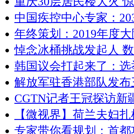
重庆30层居民楼大火
中国疾控中心专家：203
年终策划：2019年度大陆
悼念冰桶挑战发起人 数百
韩国议会打起来了：选举
解放军驻香港部队发布三
CGTN记者王冠探访新疆
【微视界】荷兰夫妇扎根青
专家带你看规划：首都功