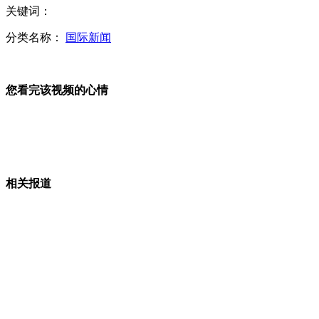
关键词：
英报暗访揭秘上院权钱交易
分类名称：
国际新闻
您看完该视频的心情
实拍前所未见的水管彩虹舞
手机辐射检测 接通时辐射飙升
相关报道
网友海购奶粉竟意外收到小袋鼠