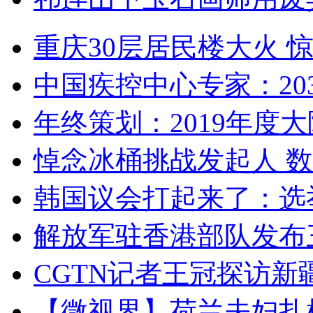
重庆30层居民楼大火
中国疾控中心专家：203
年终策划：2019年度大陆
悼念冰桶挑战发起人 数百
韩国议会打起来了：选举
解放军驻香港部队发布三
CGTN记者王冠探访新疆
【微视界】荷兰夫妇扎根青