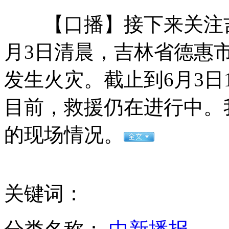
【口播】接下来关注吉
9·11纪念广场向游客收服务费 5-10美元不等
月3日清晨，吉林省德惠
发生火灾。截止到6月3日1
潍县战役八千烈士纪念柱遭乱刻乱画
目前，救援仍在进行中。
的现场情况。
货轮海上起火紧急靠岸多部门应急抢险
英报暗访揭秘上院权钱交易
关键词：