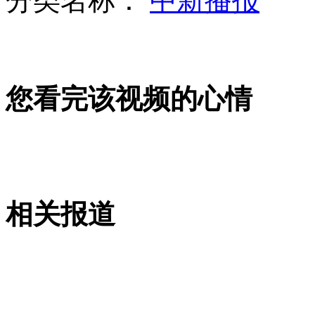
分类名称：
中新播报
实拍前所未见的水管彩虹舞
山西运城恶犬咬伤多人 警民合力深夜将其击毙
您看完该视频的心情
女孩北京地铁殴打老人 痛下狠手拳打脚踢
无痛分娩是否安全 医生回应
相关报道
外交部：反对强权政治霸凌主义
外交部：有关国家言论片面不公正