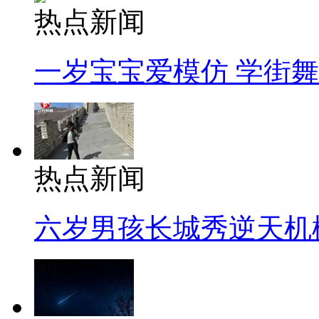
热点新闻
一岁宝宝爱模仿 学街
热点新闻
六岁男孩长城秀逆天机