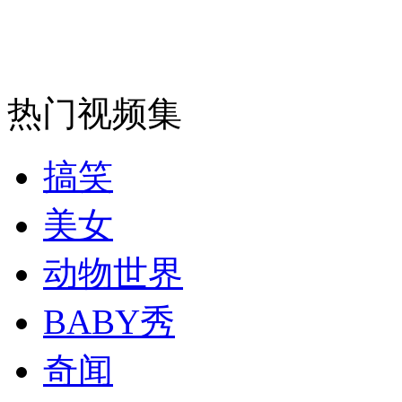
安徽一实载49人客车翻车
热门视频集
走！跟着总书记去植树
搞笑
消防员救轻生者
花炮节热闹非凡
减压"枕头大战"
美女
动物世界
纽约上演“枕头大战”
BABY秀
奇闻
司机酒驾遇交警 急速倒车逃窜