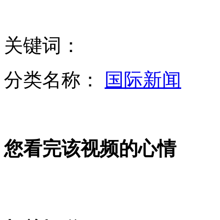
比基尼美女景区充当留言板 身上写“到此一游”
关键词：
吉林禽业公司大火 多谜题待解
分类名称：
国际新闻
NBA后卫基德宣布退役! 19年辉煌生涯他已无憾
您看完该视频的心情
媒体披露涉枪杀女友"刀锋战士"案发现场血腥照
长春全市延长献血时间 伤者家属情绪激动