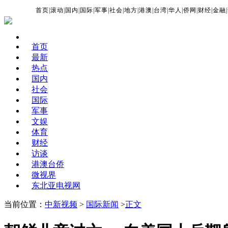
首页
|
滚动
|
国内
|
国际
|
军事
|
社会
|
地方
|
港澳
|
台湾
|
华人
|
侨网
|
财经
|
金融
|
首页
最新
热点
国内
社会
国际
军事
文娱
体育
财经
访谈
港澳台侨
微视界
东北亚电视网
当前位置：
中新视频
>
国际新闻
>
正文