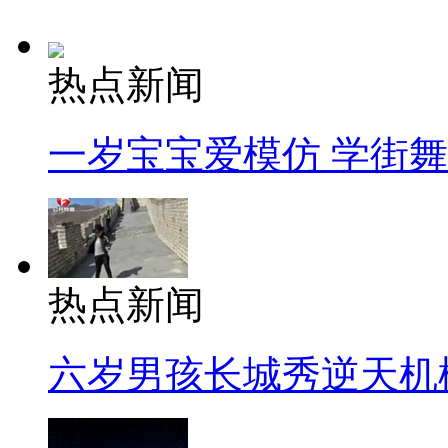
热点新闻
一岁宝宝爱模仿 学街
热点新闻
六岁男孩长城秀逆天机