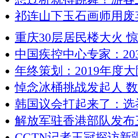
祁连山下玉石画师用废
重庆30层居民楼大火
中国疾控中心专家：203
年终策划：2019年度大陆
悼念冰桶挑战发起人 数百
韩国议会打起来了：选举
解放军驻香港部队发布三
CGTN记者王冠探访新疆