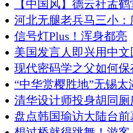
【中国风】德云社孟鹤
河北无腿老兵马三小：爬
信号灯Plus！浑身都亮
美国发言人即兴用中文
现代密码学之父如何保
“中华赏樱胜地”无锡
清华设计师投身胡同厕
盘点韩国瑜访大陆台前
想过桥就得跳舞！游客