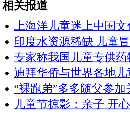
相关报道
山西运城恶犬咬伤多人 警民合力深夜将其击毙
上海洋儿童迷上中国文化
印度水资源稀缺
儿童
冒
女孩北京地铁殴打老人 痛下狠手拳打脚踢
专家称我国儿童专供药
无痛分娩是否安全 医生回应
迪拜华侨与世界各地儿
外交部：反对强权政治霸凌主义
“裸跑弟”多多随父参
儿童节掠影：亲子 开心
外交部：有关国家言论片面不公正