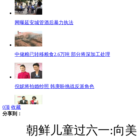
网曝延安城管酒后暴力执法
中储粮已转移粮食2.6万吨 部分将深加工处理
倪妮将拍婚纱照 韩庚盼挑战反派角色
0
顶
收藏
分享到：
刘德华:林志玲是我的 不会为她"做媒"
朝鲜儿童过六一:向美