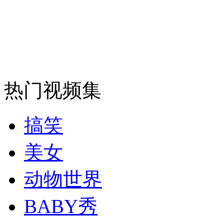
安徽一实载49人客车翻车
走！跟着总书记去植树
热门视频集
消防员救轻生者
花炮节热闹非凡
减压"枕头大战"
搞笑
美女
纽约上演“枕头大战”
动物世界
司机酒驾遇交警 急速倒车逃窜
BABY秀