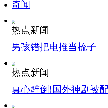
奇闻
热点新闻
男孩错把电推当梳子
热点新闻
真心醉倒!国外神剧被