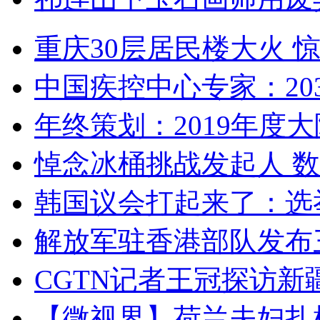
重庆30层居民楼大火
中国疾控中心专家：203
年终策划：2019年度大陆
悼念冰桶挑战发起人 数百
韩国议会打起来了：选举
解放军驻香港部队发布三
CGTN记者王冠探访新疆
【微视界】荷兰夫妇扎根青