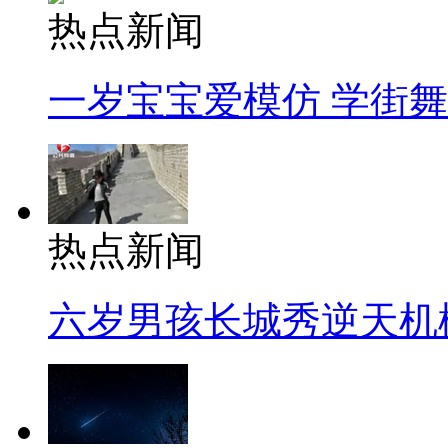
热点新闻
一岁宝宝爱模仿 学街
热点新闻
六岁男孩长城秀逆天机