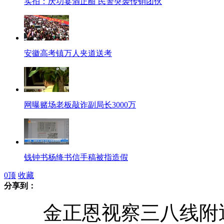
实拍：庆功宴酒正酣 民警突袭传销团伙
安徽高考镇万人夹道送考
网曝赌场老板敲诈副局长3000万
钱钟书杨绛书信手稿被指造假
0
顶
收藏
分享到：
金正恩视察三八线附近
公安部：接送考生车辆轻微违法可教育后放行