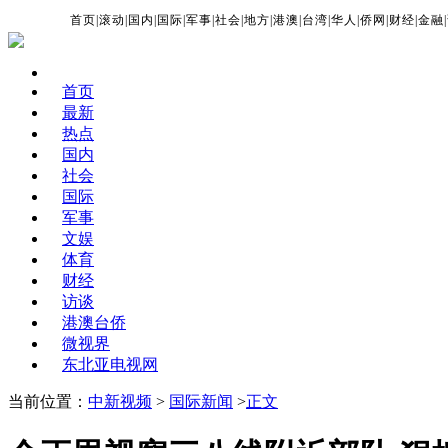
首页
|
滚动
|
国内
|
国际
|
军事
|
社会
|
地方
|
港澳
|
台湾
|
华人
|
侨网
|
财经
|
金融
|
首页
最新
热点
国内
社会
国际
军事
文娱
体育
财经
访谈
港澳台侨
微视界
东北亚电视网
当前位置：
中新视频
>
国际新闻
>
正文