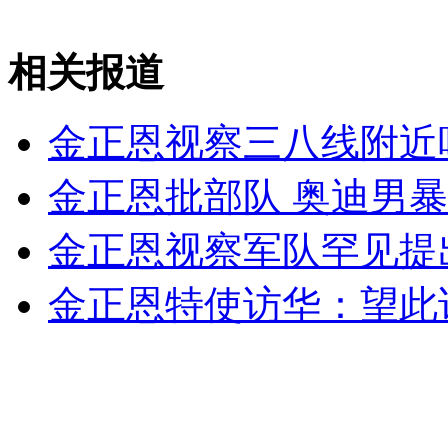
山西运城恶犬咬伤多人 警民合力深夜将其击毙
相关报道
女孩北京地铁殴打老人 痛下狠手拳打脚踢
金正恩视察三八线附近
无痛分娩是否安全 医生回应
金正恩批部队 奥迪男
金正恩视察军队罕见提
外交部：反对强权政治霸凌主义
金正恩特使访华：望此
外交部：有关国家言论片面不公正
安徽一实载49人客车翻车