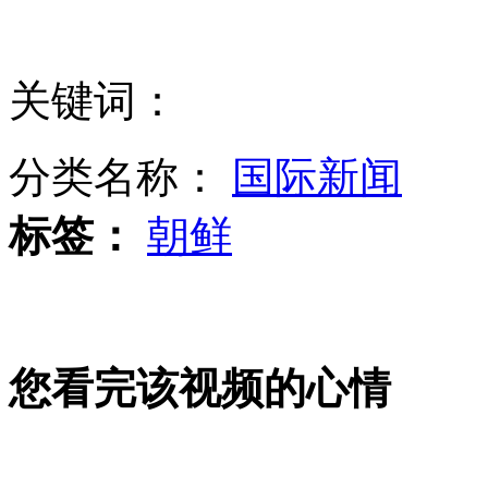
监拍:野猪穿马路被撞飞 翻滚几圈后继续奔跑
关键词：
分类名称：
国际新闻
北大才子珠海种菜市委书记亲临农场
标签：
朝鲜
美国女子在印度深夜搭车遭3人轮奸
您看完该视频的心情
阿姆斯特朗登月名言惹误会 原来是口音作怪