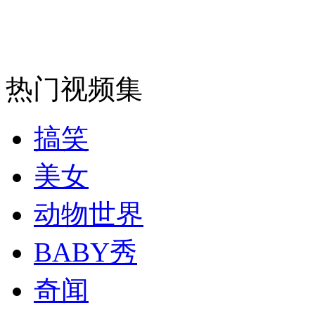
走！跟着总书记去植树
热门视频集
消防员救轻生者
花炮节热闹非凡
减压"枕头大战"
搞笑
美女
纽约上演“枕头大战”
动物世界
司机酒驾遇交警 急速倒车逃窜
BABY秀
奇闻