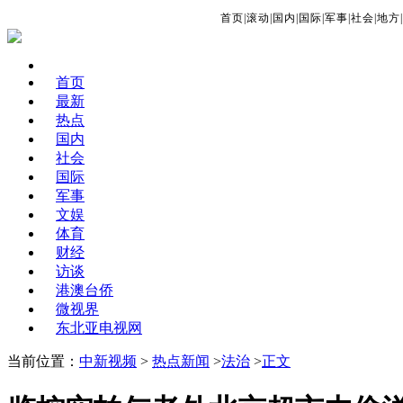
首页
|
滚动
|
国内
|
国际
|
军事
|
社会
|
地方
|
首页
最新
热点
国内
社会
国际
军事
文娱
体育
财经
访谈
港澳台侨
微视界
东北亚电视网
当前位置：
中新视频
>
热点新闻
>
法治
>
正文