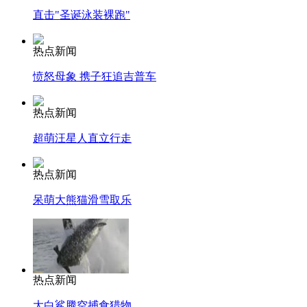
直击"圣诞泳装裸跑"
热点新闻
愤怒母象 携子狂追吉普车
热点新闻
超萌汪星人直立行走
热点新闻
呆萌大熊猫滑雪取乐
热点新闻
大白鲨腾空捕食猎物