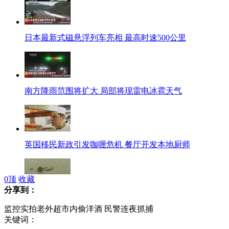
日本最新式磁悬浮列车亮相 最高时速500公里
南方降雨范围将扩大 局部将现雷电冰雹天气
英国移民新政引发咖喱危机 餐厅开发本地厨师
0
顶
收藏
分享到：
德国多瑙河水位达到500年来最高
监控实拍老外超市内偷洋酒 民警连夜抓捕
关键词：