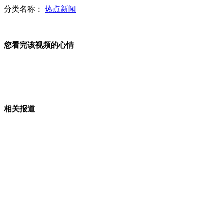
分类名称：
热点新闻
日航787客机电池装置再现故障
您看完该视频的心情
引滦入津工程起点 水源地富营养化
相关报道
货运怪相:货物往返深港两地兜圈
秘鲁欲建南美第一个火星研究基地