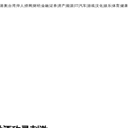
港澳
|
台湾
|
华人
|
侨网
|
财经
|
金融
|
证券
|
房产
|
能源
|
IT
|
汽车
|
游戏
|
文化
|
娱乐
|
体育
|
健康