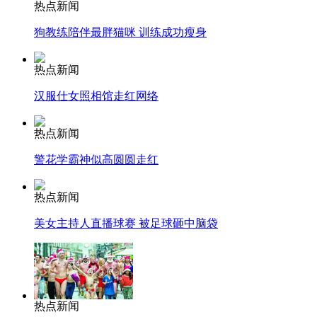
热点新闻
狗教练陪伴最胖猫咪 训练成功瘦身
安徽一实载49人客车翻车
热点新闻
汉服仕女照相馆走红网络
走！跟着总书记去植树
热点新闻
警花学霸神似高圆圆走红
消防员救轻生者
花炮节热闹非凡
减压"枕头大战"
热点新闻
美女主持人直播球赛 被足球砸中脑袋
纽约上演“枕头大战”
司机酒驾遇交警 急速倒车逃窜
热点新闻