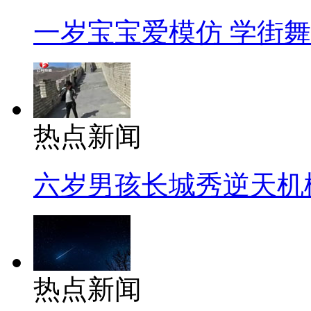
一岁宝宝爱模仿 学街
热点新闻
六岁男孩长城秀逆天机
热点新闻