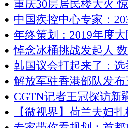
重庆30层居民楼大火
中国疾控中心专家：203
年终策划：2019年度大陆
悼念冰桶挑战发起人 数百
韩国议会打起来了：选举
解放军驻香港部队发布三
CGTN记者王冠探访新疆
【微视界】荷兰夫妇扎根青
专家带你看规划：首都功