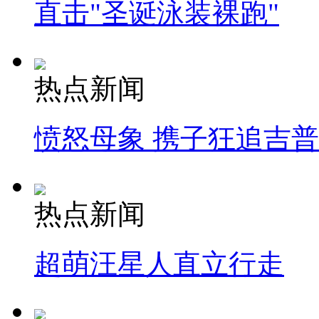
直击"圣诞泳装裸跑"
热点新闻
愤怒母象 携子狂追吉
热点新闻
超萌汪星人直立行走