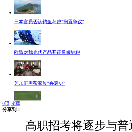
日本官员否认钓鱼岛曾"搁置争议"
欧盟对我光伏产品开征反倾销税
芝加哥黑帮家族"兴衰史"
0
顶
收藏
分享到：
实拍哈士奇闯入棒球场逗乐观众
高职招考将逐步与普通