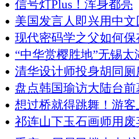
信号灯Plus！浑身都亮
美国发言人即兴用中文
现代密码学之父如何保
“中华赏樱胜地”无锡
清华设计师投身胡同厕
盘点韩国瑜访大陆台前
想过桥就得跳舞！游客
祁连山下玉石画师用废