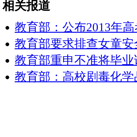
相关报道
教育部：公布2013年
女孩北京地铁殴打老人 痛下狠手拳打脚踢
教育部要求排查女童安
无痛分娩是否安全 医生回应
教育部重申不准将毕业
外交部：反对强权政治霸凌主义
教育部：高校剧毒化学
外交部：有关国家言论片面不公正
安徽一实载49人客车翻车