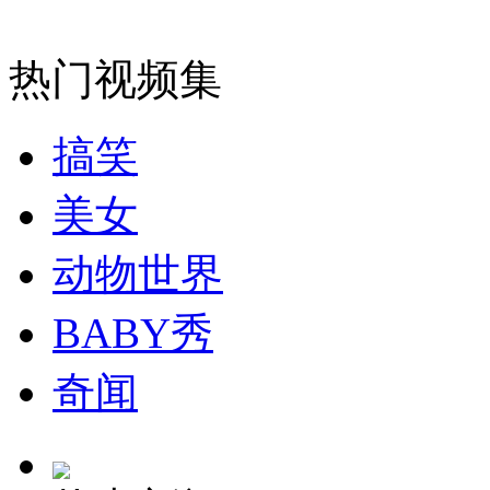
走！跟着总书记去植树
热门视频集
消防员救轻生者
花炮节热闹非凡
减压"枕头大战"
搞笑
美女
纽约上演“枕头大战”
动物世界
BABY秀
司机酒驾遇交警 急速倒车逃窜
奇闻