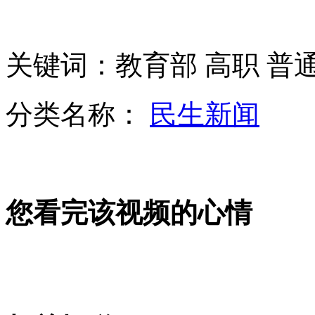
六成地级市空气质量不达标
关键词：教育部 高职 普
高职招考将逐步与普通高校本科考试分离
分类名称：
民生新闻
实拍广州城管与小贩冲突 遭剥衣服抓下体
本周国内成品油价或有限下调
您看完该视频的心情
浙江企业股东自曝厂商将发霉粽子再包装销售
山西运城恶犬咬伤多人 警民合力深夜将其击毙