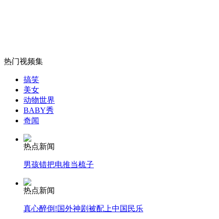
女孩北京地铁殴打老人 痛下狠手拳打脚踢
热门视频集
无痛分娩是否安全 医生回应
搞笑
美女
动物世界
外交部：反对强权政治霸凌主义
BABY秀
奇闻
外交部：有关国家言论片面不公正
热点新闻
男孩错把电推当梳子
安徽一实载49人客车翻车
热点新闻
真心醉倒!国外神剧被配上中国民乐