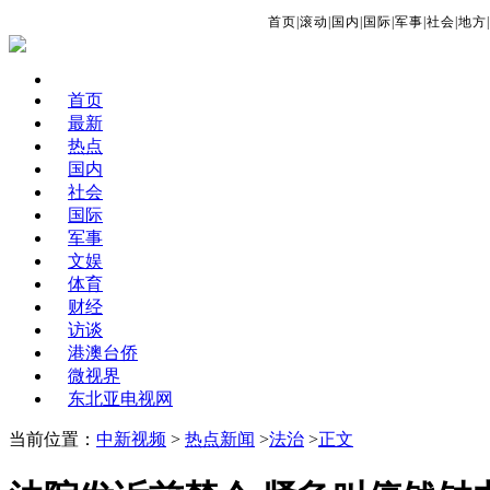
首页
|
滚动
|
国内
|
国际
|
军事
|
社会
|
地方
|
首页
最新
热点
国内
社会
国际
军事
文娱
体育
财经
访谈
港澳台侨
微视界
东北亚电视网
当前位置：
中新视频
>
热点新闻
>
法治
>
正文