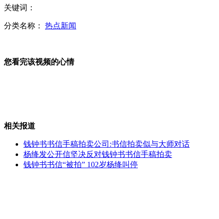
关键词：
直击西安性博会火爆现场
分类名称：
热点新闻
驾校女学员错将油门当刹车撞死一名男学员
您看完该视频的心情
实拍：两男子头套丝袜内裤盗窃超市19万财物
相关报道
伤者讲述吉林禽业公司爆炸瞬间
钱钟书书信手稿拍卖公司:书信拍卖似与大师对话
杨绛发公开信坚决反对钱钟书书信手稿拍卖
钱钟书书信“被拍” 102岁杨绛叫停
吸毒男劫持女友 特警破门击毙
山西运城恶犬咬伤多人 警民合力深夜将其击毙