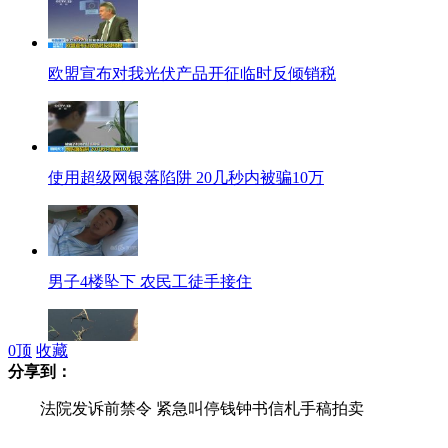
欧盟宣布对我光伏产品开征临时反倾销税
使用超级网银落陷阱 20几秒内被骗10万
男子4楼坠下 农民工徒手接住
0
顶
收藏
分享到：
东营灌溉用水遭污染黑如酱油
法院发诉前禁令 紧急叫停钱钟书信札手稿拍卖