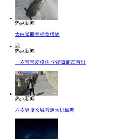
热点新闻
大白鲨腾空捕食猎物
热点新闻
一岁宝宝爱模仿 学街舞萌态百出
热点新闻
六岁男孩长城秀逆天机械舞