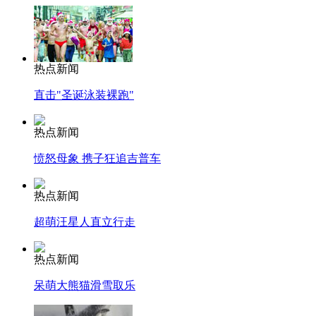
热点新闻
直击"圣诞泳装裸跑"
热点新闻
愤怒母象 携子狂追吉普车
热点新闻
超萌汪星人直立行走
热点新闻
呆萌大熊猫滑雪取乐