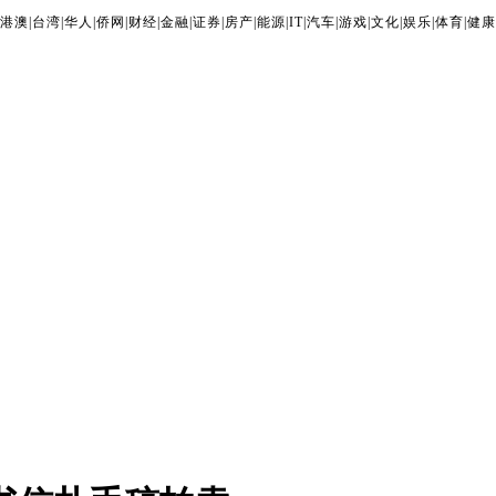
港澳
|
台湾
|
华人
|
侨网
|
财经
|
金融
|
证券
|
房产
|
能源
|
IT
|
汽车
|
游戏
|
文化
|
娱乐
|
体育
|
健康