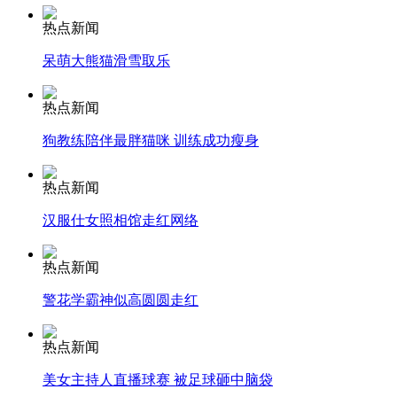
热点新闻
走！跟着总书记去植树
呆萌大熊猫滑雪取乐
消防员救轻生者
花炮节热闹非凡
减压"枕头大战"
热点新闻
狗教练陪伴最胖猫咪 训练成功瘦身
热点新闻
纽约上演“枕头大战”
汉服仕女照相馆走红网络
热点新闻
司机酒驾遇交警 急速倒车逃窜
警花学霸神似高圆圆走红
热点新闻
美女主持人直播球赛 被足球砸中脑袋