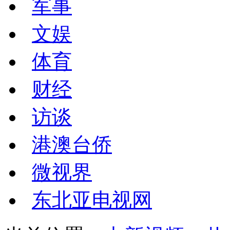
军事
文娱
体育
财经
访谈
港澳台侨
微视界
东北亚电视网