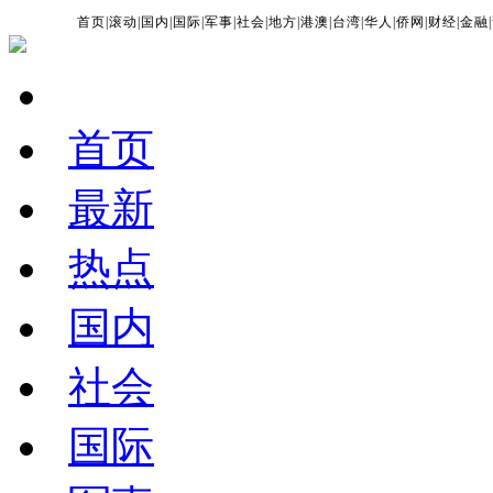
首页
|
滚动
|
国内
|
国际
|
军事
|
社会
|
地方
|
港澳
|
台湾
|
华人
|
侨网
|
财经
|
金融
|
首页
最新
热点
国内
社会
国际