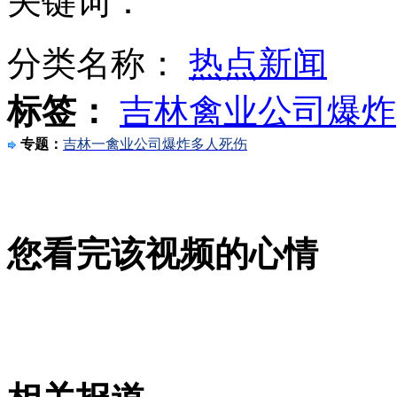
关键词：
分类名称：
热点新闻
为免洗碗用西瓜皮打饭 奇葩"西瓜哥"走红
标签：
吉林禽业公司爆炸
专题：
吉林一禽业公司爆炸多人死伤
"高考房"走俏 部分钟点房已不接受预订
川大教授研发出"刷女神器" 拍照获取女生信息
您看完该视频的心情
山西运城恶犬咬伤多人 警民合力深夜将其击毙
女孩北京地铁殴打老人 痛下狠手拳打脚踢