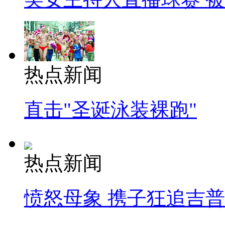
热点新闻
直击"圣诞泳装裸跑"
热点新闻
愤怒母象 携子狂追吉