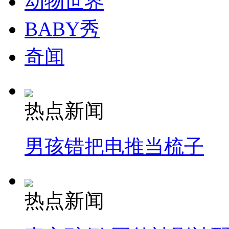
动物世界
消防员救轻生者
花炮节热闹非凡
减压"枕头大战"
BABY秀
奇闻
纽约上演“枕头大战”
热点新闻
司机酒驾遇交警 急速倒车逃窜
男孩错把电推当梳子
热点新闻