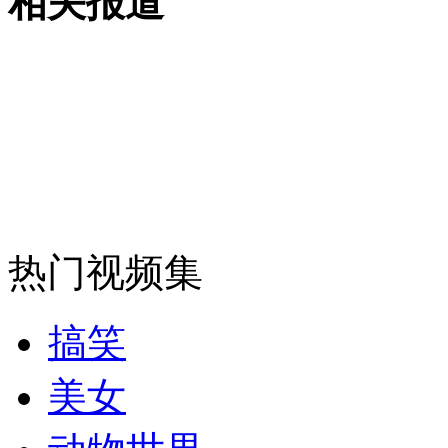
相关报道
无痛分娩是否安全 医生回应
外交部：反对强权政治霸凌主义
外交部：有关国家言论片面不公正
热门视频集
安徽一实载49人客车翻车
搞笑
美女
走！跟着总书记去植树