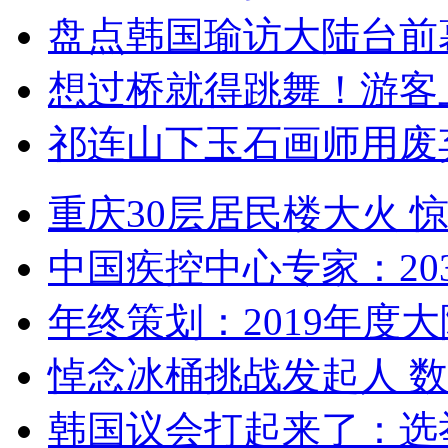
盘点韩国瑜访大陆台前
想过桥就得跳舞！游客
祁连山下玉石画师用废
重庆30层居民楼大火
中国疾控中心专家：203
年终策划：2019年度大陆
悼念冰桶挑战发起人 数百
韩国议会打起来了：选举