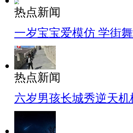
热点新闻
一岁宝宝爱模仿 学街
热点新闻
六岁男孩长城秀逆天机