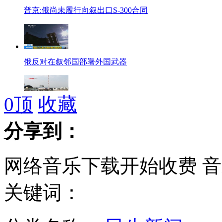
普京:俄尚未履行向叙出口S-300合同
俄反对在叙邻国部署外国武器
0
顶
收藏
吉林德惠火灾现场余存液氨开始转运
分享到：
网络音乐下载开始收费 
非洲巨大的牛蛙 利齿袭人
关键词：
法外长：沙林毒气在叙曾被使用