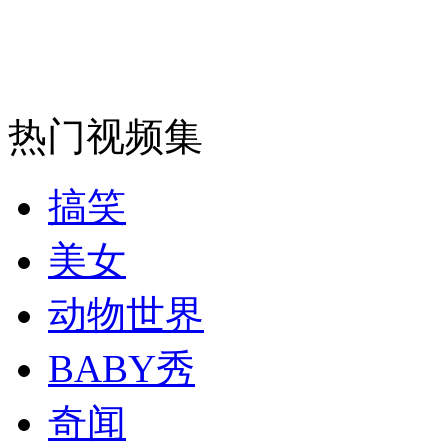
女孩北京地铁殴打老人 痛下狠手拳打脚踢
无痛分娩是否安全 医生回应
热门视频集
外交部：反对强权政治霸凌主义
搞笑
外交部：有关国家言论片面不公正
美女
动物世界
安徽一实载49人客车翻车
BABY秀
奇闻