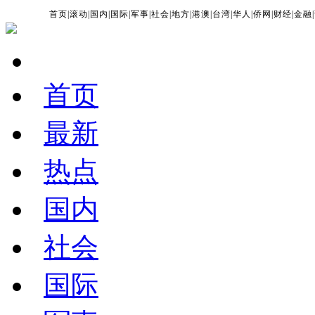
首页
|
滚动
|
国内
|
国际
|
军事
|
社会
|
地方
|
港澳
|
台湾
|
华人
|
侨网
|
财经
|
金融
|
首页
最新
热点
国内
社会
国际