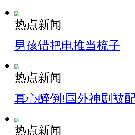
走！跟着总书记去植树
热点新闻
消防员救轻生者
花炮节热闹非凡
减压"枕头大战"
男孩错把电推当梳子
纽约上演“枕头大战”
热点新闻
司机酒驾遇交警 急速倒车逃窜
真心醉倒!国外神剧被
热点新闻