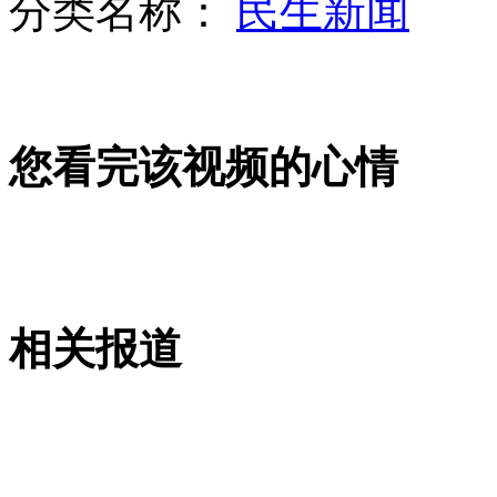
分类名称：
民生新闻
女孩落水 少年跳河施救2人遇难
您看完该视频的心情
"儿童版陈羽凡"落选 嘉宾起身安慰
范冰冰捞金遭男偷瞄裙底 群众爬墙头睹芳容
相关报道
山西运城恶犬咬伤多人 警民合力深夜将其击毙