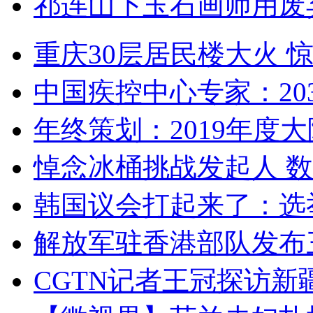
祁连山下玉石画师用废
重庆30层居民楼大火
中国疾控中心专家：203
年终策划：2019年度大陆
悼念冰桶挑战发起人 数百
韩国议会打起来了：选举
解放军驻香港部队发布三
CGTN记者王冠探访新疆