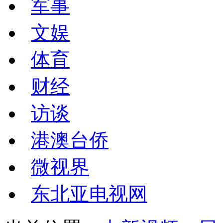
军事
文娱
体育
财经
访谈
港澳台侨
微视界
东北亚电视网