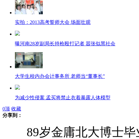
实拍：2013高考誓师大会 场面壮观
曝河南28岁副局长持枪殴打记者 嚣张似黑社会
大学生校内办会计事务所 老师当“董事长”
为减少性侵案 孟买将禁止衣着暴露人体模型
0
顶
收藏
分享到：
89岁金庸北大博士毕业
89岁金庸北大博士毕