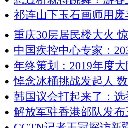
祁连山下玉石画师用废
重庆30层居民楼大火
中国疾控中心专家：203
年终策划：2019年度大陆
悼念冰桶挑战发起人 数百
韩国议会打起来了：选举
解放军驻香港部队发布三
CGTN记者王冠探访新疆