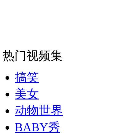
消防员救轻生者
花炮节热闹非凡
减压"枕头大战"
纽约上演“枕头大战”
热门视频集
司机酒驾遇交警 急速倒车逃窜
搞笑
美女
动物世界
BABY秀