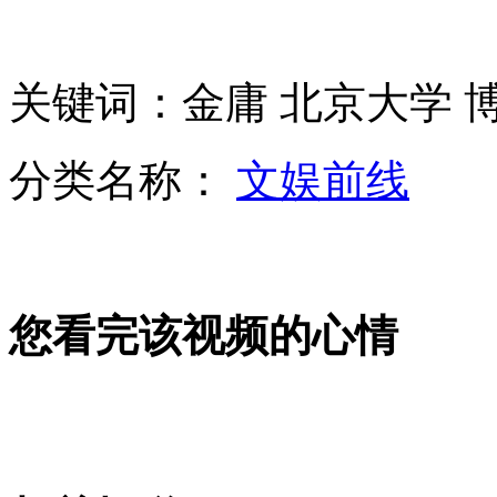
高考生拍摄城管粗暴执法遭围殴 重伤被迫弃考
石家庄男老师见女生须3名以上同学在场
关键词：金庸 北京大学 
分类名称：
文娱前线
彭丽媛参观墨西哥医院并探望患病儿童
中墨元首共同会见记者
您看完该视频的心情
山西运城恶犬咬伤多人 警民合力深夜将其击毙