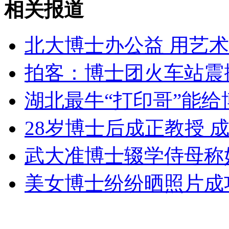
相关报道
女孩北京地铁殴打老人 痛下狠手拳打脚踢
北大博士办公益 用艺
无痛分娩是否安全 医生回应
拍客：博士团火车站震
外交部：反对强权政治霸凌主义
湖北最牛“打印哥”能
外交部：有关国家言论片面不公正
28岁博士后成正教授 
武大准博士辍学侍母称
安徽一实载49人客车翻车
美女博士纷纷晒照片成
走！跟着总书记去植树