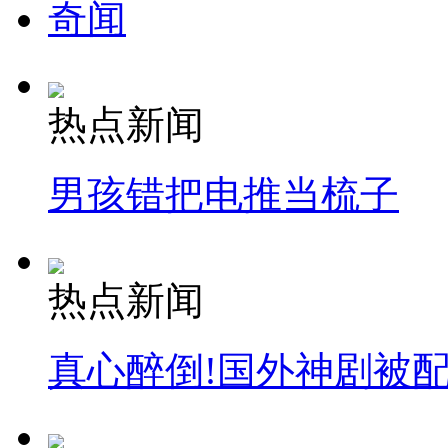
奇闻
热点新闻
男孩错把电推当梳子
热点新闻
真心醉倒!国外神剧被