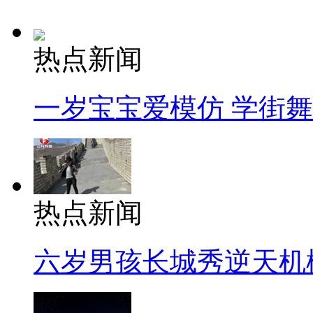
热点新闻
一岁宝宝爱模仿 学街
热点新闻
六岁男孩长城秀逆天机