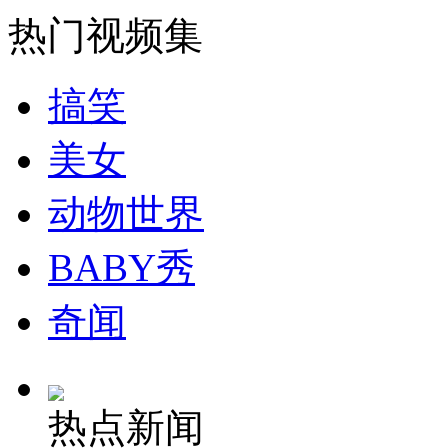
热门视频集
纽约上演“枕头大战”
搞笑
司机酒驾遇交警 急速倒车逃窜
美女
动物世界
BABY秀
奇闻
热点新闻