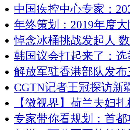
中国疾控中心专家：203
年终策划：2019年度大陆
悼念冰桶挑战发起人 数百
韩国议会打起来了：选举
解放军驻香港部队发布三
CGTN记者王冠探访新疆
【微视界】荷兰夫妇扎根青
专家带你看规划：首都功