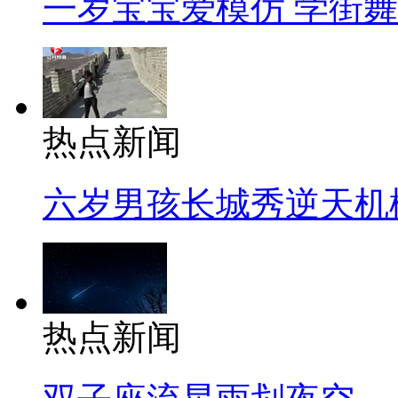
一岁宝宝爱模仿 学街
热点新闻
六岁男孩长城秀逆天机
热点新闻