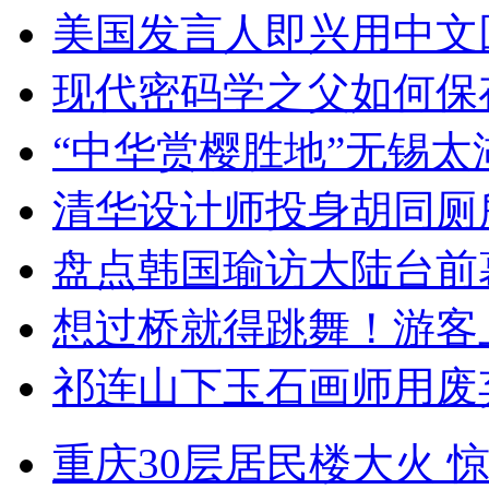
美国发言人即兴用中文
现代密码学之父如何保
“中华赏樱胜地”无锡
清华设计师投身胡同厕
盘点韩国瑜访大陆台前
想过桥就得跳舞！游客
祁连山下玉石画师用废
重庆30层居民楼大火