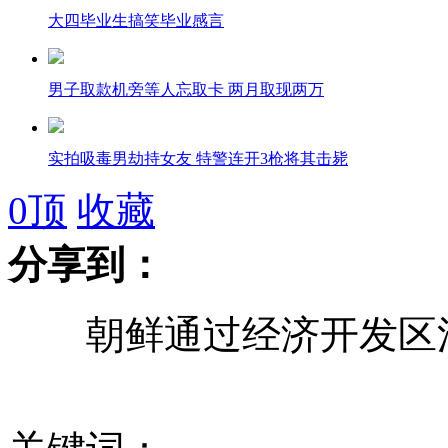
大四毕业生搞笑毕业感言
男子取款机旁等人忘取卡 两月取现两万
实拍吸毒男劫持女友 特警连开3枪将其击毙
0
顶
收藏
监拍：男子将6岁女童推进公厕猥亵
分享到：
朝鲜通过经济开发区法
2013毕业季复旦美女青春恋
实拍：2013高考誓师大会 场面壮观