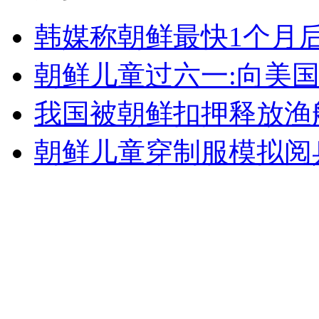
外交部：反对强权政治霸凌主义
韩媒称朝鲜最快1个月
外交部：有关国家言论片面不公正
朝鲜儿童过六一:向美
我国被朝鲜扣押释放渔
安徽一实载49人客车翻车
朝鲜儿童穿制服模拟阅
走！跟着总书记去植树
消防员救轻生者
花炮节热闹非凡
减压"枕头大战"