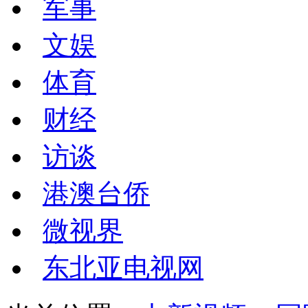
军事
文娱
体育
财经
访谈
港澳台侨
微视界
东北亚电视网