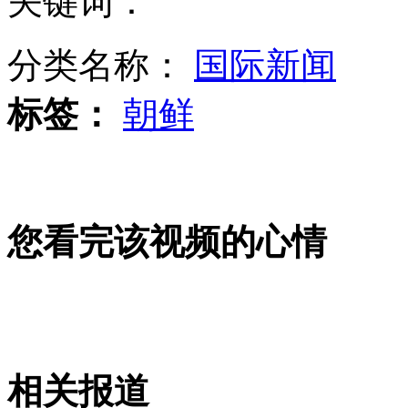
关键词：
曝河南28岁副局长持枪殴打记者 嚣张似黑社会
分类名称：
国际新闻
标签：
朝鲜
大学生校内办会计事务所 老师当“董事长”
山西运城恶犬咬伤多人 警民合力深夜将其击毙
您看完该视频的心情
女孩北京地铁殴打老人 痛下狠手拳打脚踢
无痛分娩是否安全 医生回应
相关报道