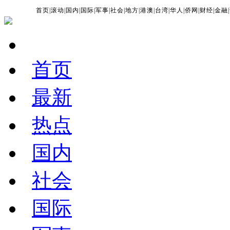
首页
|
滚动
|
国内
|
国际
|
军事
|
社会
|
地方
|
港澳
|
台湾
|
华人
|
侨网
|
财经
|
金融
|
首页
最新
热点
国内
社会
国际