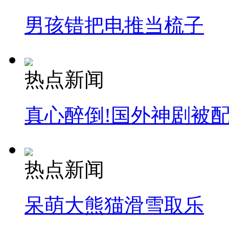
男孩错把电推当梳子
热点新闻
真心醉倒!国外神剧被
热点新闻
呆萌大熊猫滑雪取乐