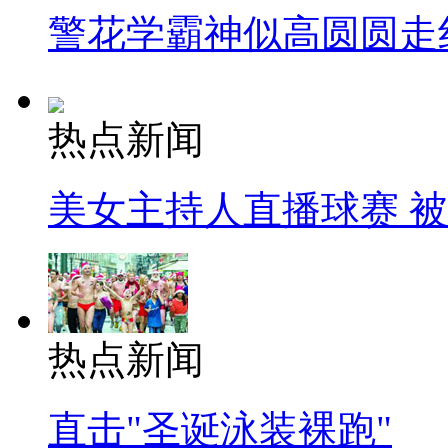
警花学霸神似高圆圆走
热点新闻
美女主持人直播球赛 
热点新闻
直击"圣诞泳装裸跑"