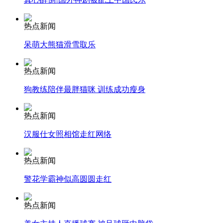
走！跟着总书记去植树
热点新闻
消防员救轻生者
花炮节热闹非凡
减压"枕头大战"
呆萌大熊猫滑雪取乐
热点新闻
狗教练陪伴最胖猫咪 训练成功瘦身
纽约上演“枕头大战”
热点新闻
汉服仕女照相馆走红网络
司机酒驾遇交警 急速倒车逃窜
热点新闻
警花学霸神似高圆圆走红
热点新闻