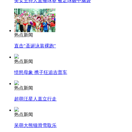
美女主持人直播球赛 被足球砸中脑袋
热点新闻
直击"圣诞泳装裸跑"
热点新闻
愤怒母象 携子狂追吉普车
热点新闻
超萌汪星人直立行走
热点新闻
呆萌大熊猫滑雪取乐