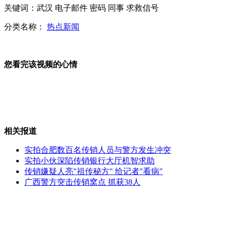
关键词：武汉 电子邮件 密码 同事 求救信号
许霆申诉：我拿钱了 但我不是小偷
分类名称：
热点新闻
您看完该视频的心情
中国最大内陆淡水湖博斯腾湖打造国家5A级景区
海南航海类毕业生供不应求 月薪近万惹人羡
相关报道
实拍合肥数百名传销人员与警方发生冲突
实拍小伙深陷传销银行大厅机智求助
成都“高考钉子户”再出发 第17次备战高考
传销嫌疑人亮"祖传秘方" 给记者"看病"
广西警方突击传销窝点 抓获38人
山西运城恶犬咬伤多人 警民合力深夜将其击毙