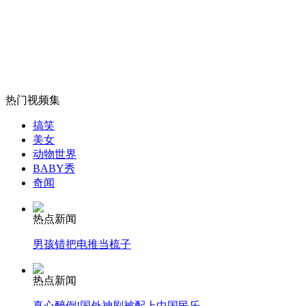
女孩北京地铁殴打老人 痛下狠手拳打脚踢
无痛分娩是否安全 医生回应
热门视频集
外交部：反对强权政治霸凌主义
搞笑
美女
动物世界
BABY秀
外交部：有关国家言论片面不公正
奇闻
热点新闻
安徽一实载49人客车翻车
男孩错把电推当梳子
热点新闻
真心醉倒!国外神剧被配上中国民乐