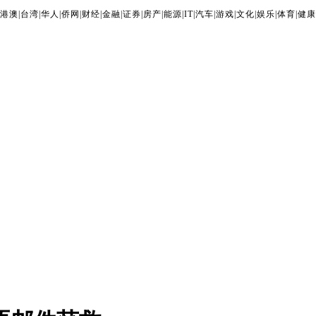
港澳
|
台湾
|
华人
|
侨网
|
财经
|
金融
|
证券
|
房产
|
能源
|
IT
|
汽车
|
游戏
|
文化
|
娱乐
|
体育
|
健康