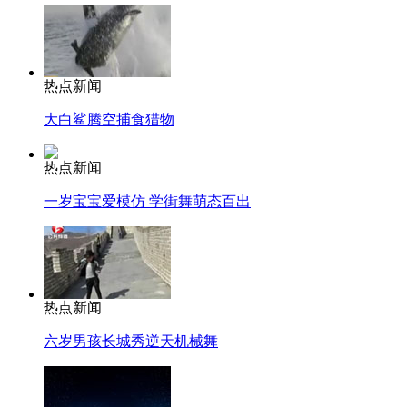
热点新闻
大白鲨腾空捕食猎物
热点新闻
一岁宝宝爱模仿 学街舞萌态百出
热点新闻
六岁男孩长城秀逆天机械舞