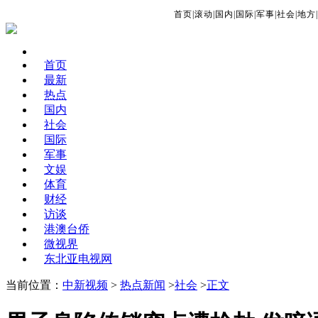
首页
|
滚动
|
国内
|
国际
|
军事
|
社会
|
地方
|
首页
最新
热点
国内
社会
国际
军事
文娱
体育
财经
访谈
港澳台侨
微视界
东北亚电视网
当前位置：
中新视频
>
热点新闻
>
社会
>
正文