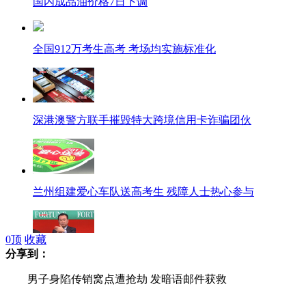
国内成品油价格7日下调
全国912万考生高考 考场均实施标准化
深港澳警方联手摧毁特大跨境信用卡诈骗团伙
兰州组建爱心车队送高考生 残障人士热心参与
0
顶
收藏
分享到：
王健林：好莱坞不能再让中国元素“打酱油”
男子身陷传销窝点遭抢劫 发暗语邮件获救