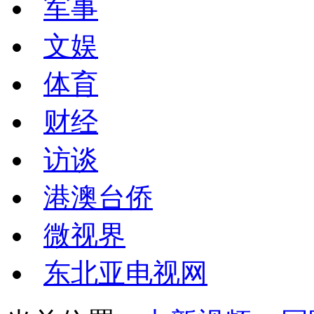
军事
文娱
体育
财经
访谈
港澳台侨
微视界
东北亚电视网