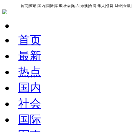
首页
|
滚动
|
国内
|
国际
|
军事
|
社会
|
地方
|
港澳
|
台湾
|
华人
|
侨网
|
财经
|
金融
|
首页
最新
热点
国内
社会
国际