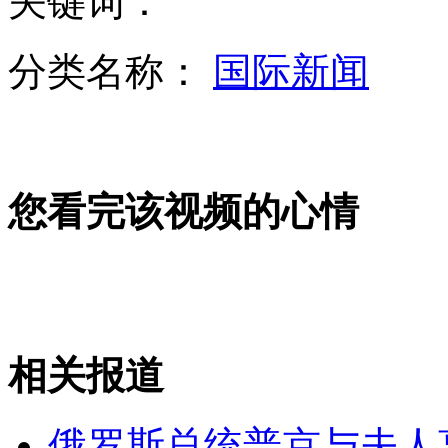
关键词：
北大称金庸已获博士学位说法无根据
分类名称：
国际新闻
主人抱宠物狗直接舔公共饮水机
山西运城恶犬咬伤多人 警民合力深夜将其击毙
您看完该视频的心情
女孩北京地铁殴打老人 痛下狠手拳打脚踢
相关报道
无痛分娩是否安全 医生回应
俄罗斯总统普京与夫人
外交部：反对强权政治霸凌主义