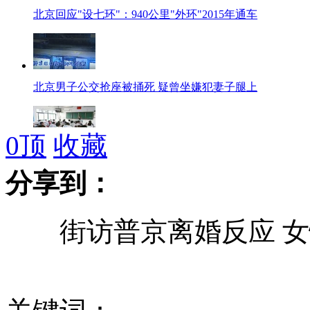
北京回应"设七环"：940公里"外环"2015年通车
北京男子公交抢座被捅死 疑曾坐嫌犯妻子腿上
0
顶
收藏
2013高考开始 北京7.2万名考生冒雨走进考场
分享到：
离奇乌龙！门将大脚开出禁区竟被风吹回进门
街访普京离婚反应 女
多地出现山寨大黄鸭 真品设计者称很惊讶
实拍郑州安置房用纸做房门一掰就碎 天花板漏水