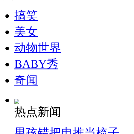
纽约上演“枕头大战”
搞笑
司机酒驾遇交警 急速倒车逃窜
美女
动物世界
BABY秀
奇闻
热点新闻
男孩错把电推当梳子