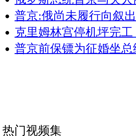
普京:俄尚未履行向叙出口
外交部：有关国家言论片面不公正
克里姆林宫停机坪完工
普京前保镖为征婚坐总
安徽一实载49人客车翻车
走！跟着总书记去植树
消防员救轻生者
花炮节热闹非凡
减压"枕头大战"
热门视频集