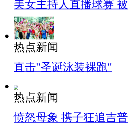
美女主持人直播球赛 
热点新闻
直击"圣诞泳装裸跑"
热点新闻
愤怒母象 携子狂追吉