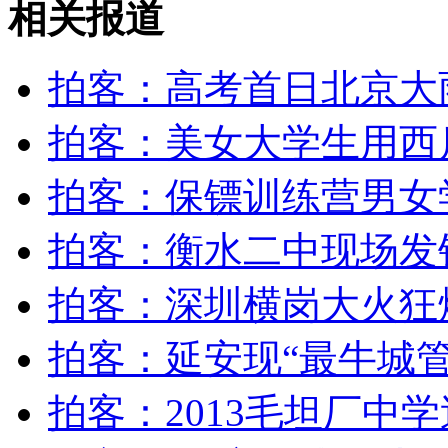
相关报道
吉林德惠特大火灾事故17名失联人员全部找到
拍客：高考首日北京大
山西运城恶犬咬伤多人 警民合力深夜将其击毙
拍客：美女大学生用西
拍客：保镖训练营男女
女孩北京地铁殴打老人 痛下狠手拳打脚踢
拍客：衡水二中现场发
无痛分娩是否安全 医生回应
拍客：深圳横岗大火狂烧
外交部：反对强权政治霸凌主义
拍客：延安现“最牛城管
外交部：有关国家言论片面不公正
拍客：2013毛坦厂中