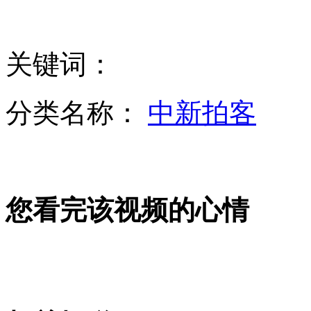
美女大学生用西瓜皮食堂打饭
关键词：
实拍:女子做减肥触电身亡 全身青紫呼吸停止
分类名称：
中新拍客
微视界：毕业季"淡定族"
您看完该视频的心情
潘基文：朝韩同意复会令人鼓舞