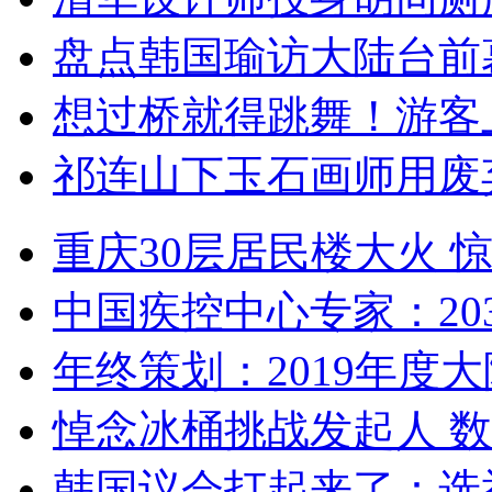
盘点韩国瑜访大陆台前
想过桥就得跳舞！游客
祁连山下玉石画师用废
重庆30层居民楼大火
中国疾控中心专家：203
年终策划：2019年度大陆
悼念冰桶挑战发起人 数百
韩国议会打起来了：选举