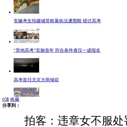
安徽考生拍摄城管粗暴执法遭围殴 错过高考
"异地高考"实施首年 符合条件者仅一成报名
高考首日北京大雨倾盆
0
顶
收藏
分享到：
高考生五花八门的解压大法
拍客：违章女不服处罚