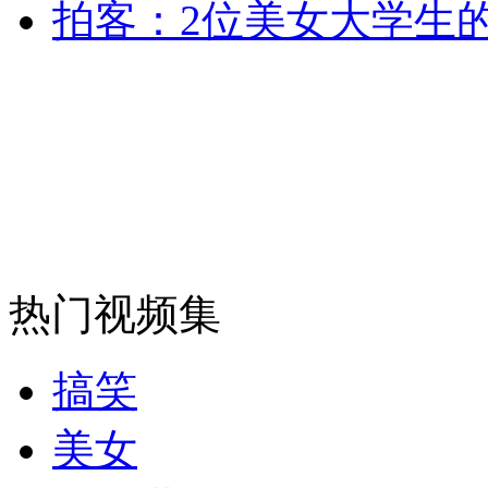
拍客：2位美女大学生
安徽一实载49人客车翻车
走！跟着总书记去植树
消防员救轻生者
花炮节热闹非凡
减压"枕头大战"
热门视频集
纽约上演“枕头大战”
搞笑
美女
司机酒驾遇交警 急速倒车逃窜