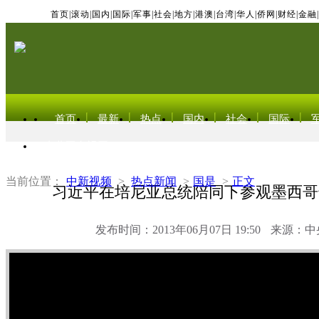
首页
|
滚动
|
国内
|
国际
|
军事
|
社会
|
地方
|
港澳
|
台湾
|
华人
|
侨网
|
财经
|
金融
|
首页
最新
热点
国内
社会
国际
东北亚电视网
当前位置：
中新视频
>
热点新闻
>
国是
>
正文
习近平在培尼亚总统陪同下参观墨西哥
发布时间：2013年06月07日 19:50
来源：中