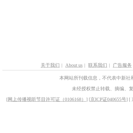
关于我们
|
About us
|
联系我们
|
广告服务
本网站所刊载信息，不代表中新社
未经授权禁止转载、摘编、
[
网上传播视听节目许可证（0106168）
] [
京ICP证040655号
] 