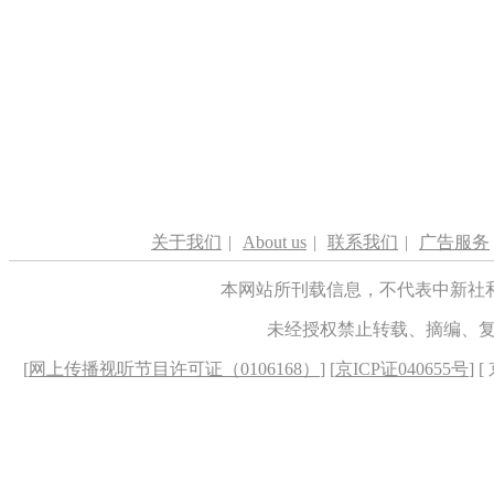
关于我们
|
About us
|
联系我们
|
广告服务
本网站所刊载信息，不代表中新社
未经授权禁止转载、摘编、
[
网上传播视听节目许可证（0106168）
] [
京ICP证040655号
] 