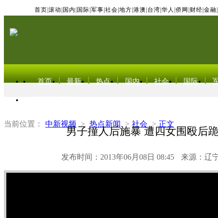
首页
|
滚动
|
国内
|
国际
|
军事
|
社会
|
地方
|
港澳
|
台湾
|
华人
|
侨网
|
财经
|
金融
|
首页
最新
热点
国内
社会
国际
东北亚电视网
当前位置：
中新视频
>
热点新闻
>
社会
>
正文
男子撞人后施暴 遭四女围殴后
发布时间：2013年06月08日 08:45
来源：辽