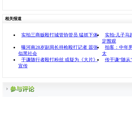
相关报道
实拍三商贩殴打城管协管员 猛抓下体
实拍:儿子马
定围观
曝河南28岁副局长持枪殴打记者 嚣张
拍客：中年
似黑社会
太
于谦随行者殴打粉丝 或疑为《大片》
传于谦“随从
宣传