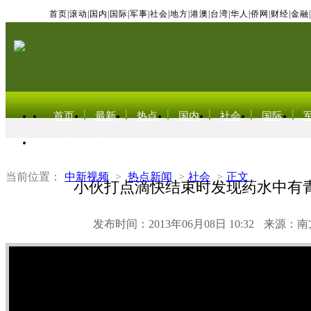
首页
|
滚动
|
国内
|
国际
|
军事
|
社会
|
地方
|
港澳
|
台湾
|
华人
|
侨网
|
财经
|
金融
|
首页
最新
热点
国内
社会
国际
东北亚电视网
当前位置：
中新视频
>
热点新闻
>
社会
>
正文
小伙打点滴快结束时发现药水中有
发布时间：2013年06月08日 10:32
来源：南