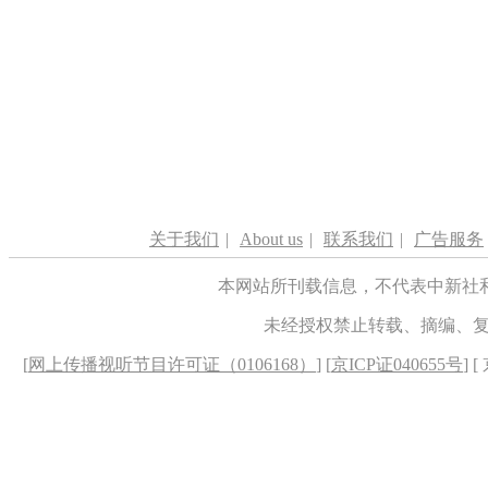
关于我们
|
About us
|
联系我们
|
广告服务
本网站所刊载信息，不代表中新社
未经授权禁止转载、摘编、
[
网上传播视听节目许可证（0106168）
] [
京ICP证040655号
] 