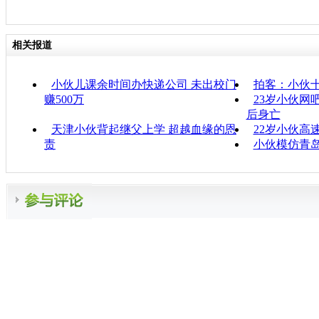
相关报道
小伙儿课余时间办快递公司 未出校门
拍客：小伙
赚500万
23岁小伙网
后身亡
天津小伙背起继父上学 超越血缘的恩
22岁小伙高
责
小伙模仿青岛