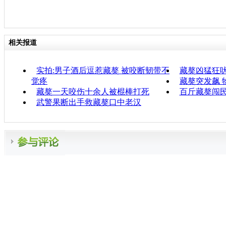
相关报道
实拍:男子酒后逗惹藏獒 被咬断韧带不
藏獒凶猛狂
觉疼
藏獒突发飙 
藏獒一天咬伤十余人被棍棒打死
百斤藏獒闯民
武警果断出手救藏獒口中老汉