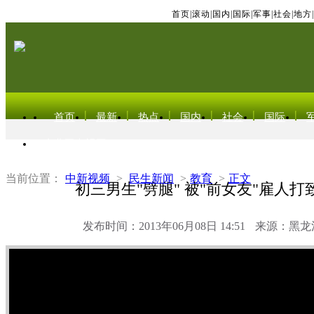
首页
|
滚动
|
国内
|
国际
|
军事
|
社会
|
地方
|
首页
最新
热点
国内
社会
国际
东北亚电视网
当前位置：
中新视频
>
民生新闻
>
教育
>
正文
初三男生"劈腿" 被"前女友"雇人
发布时间：2013年06月08日 14:51
来源：黑龙