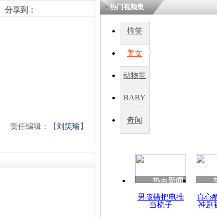
热门视频集
分享到：
搞笑
美女
动物世
界
BABY
秀
奇闻
责任编辑：【
刘笑瑜
】
热点新闻
男孩错把电推
真心
当梳子
神剧