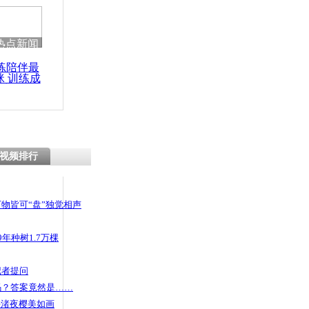
热点新闻
练陪伴最
咪 训练成
功瘦身
视频排行
物皆可“盘”独觉相声
年种树1.7万棵
记者提问
码？答案竟然是……
头渚夜樱美如画