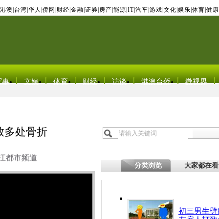
港澳
|
台湾
|
华人
|
侨网
|
财经
|
金融
|
证券
|
房产
|
能源
|
IT
|
汽车
|
游戏
|
文化
|
娱乐
|
体育
|
健康
军事
文娱
体育
财经
访谈
港澳台侨
微视界
打致多处骨折
江都市频道
分类浏览
大家都在看
初三男生劈