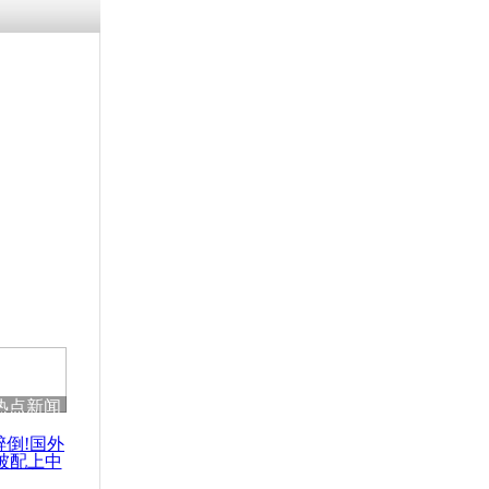
热点新闻
醉倒!国外
被配上中
国民乐