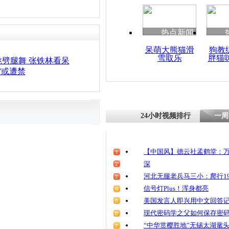
热点新闻
呆萌大熊猫滑
狗教
雪取乐
胖猫
劈腿舞 张铁林看呆
”或遭禁
24小时视频排行
一周
【中国风】德云社孟鹤堂：万
深
河北无腿老兵马三小：爬行19
信号灯Plus！浑身都亮
美国发言人即兴用中文回答
现代密码学之父如何保存密
“中华赏樱胜地”无锡太湖鼋