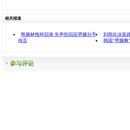
相关报道
熊黛林憔悴回港 失声拒回应劈腿分手
刘雨欣泳装跳
传言
韩国“劈腿舞