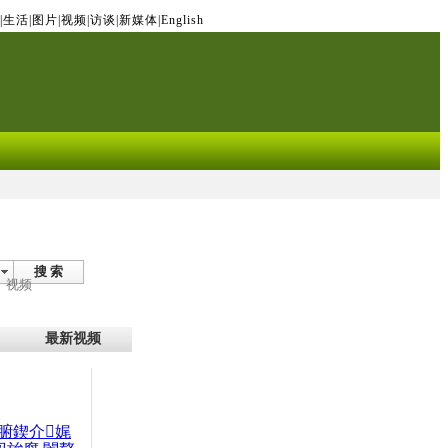
|
生活
|
图片
|
视频
|
访谈
|
新媒体
|
English
搜 索
视频
最新视频
腑鍥介娓