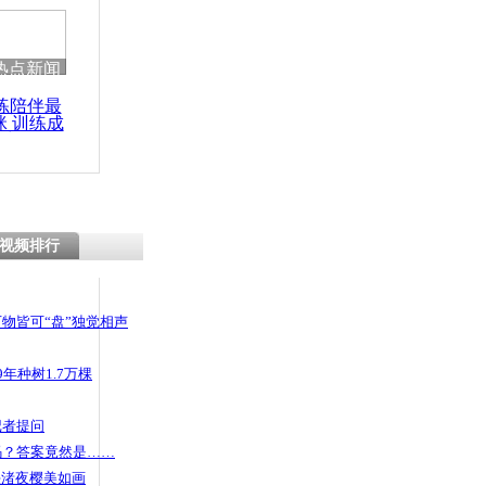
热点新闻
练陪伴最
咪 训练成
功瘦身
视频排行
物皆可“盘”独觉相声
年种树1.7万棵
记者提问
码？答案竟然是……
头渚夜樱美如画