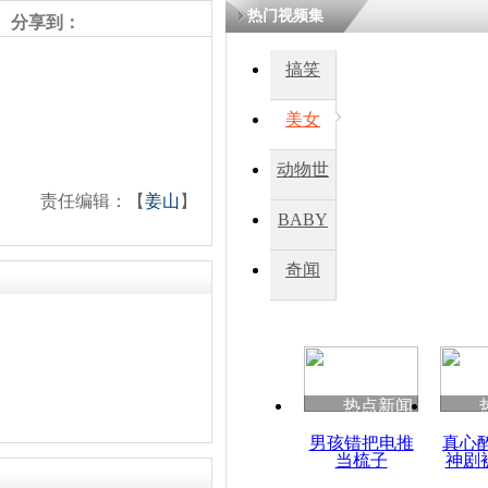
热门视频集
分享到：
鏉庡瓒呭
氳嚧杈烇細
搞笑
睍涓洪娓
閬囧拰鎴愭
美女
动物世
台湾：艾滋
责任编辑：【
姜山
】
青年人十大
界
BABY
秀
奇闻
热点新闻
男孩错把电推
真心
当梳子
神剧