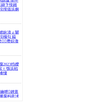
杩旀腐 闇嶅
€鍏卞悓鎺
浣撹偛浜嬩
唬鈥濆ぇ闄
浣欏勾 鎰
鐜瓒婃潵
2023绉嬫
 宸ㄤ綔浜戦
峰憟
鑰呭鐐逛
欐腐杩庡浗
椂