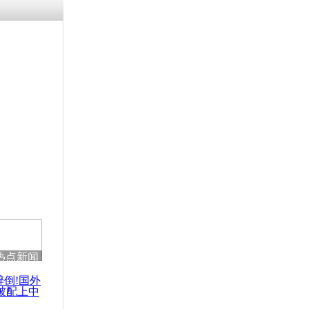
浗搴嗛厭浼
鍥藉鍙戝
甫鏉ユ満
灉
病首次成为
死因之一
热点新闻
醉倒!国外
被配上中
国民乐