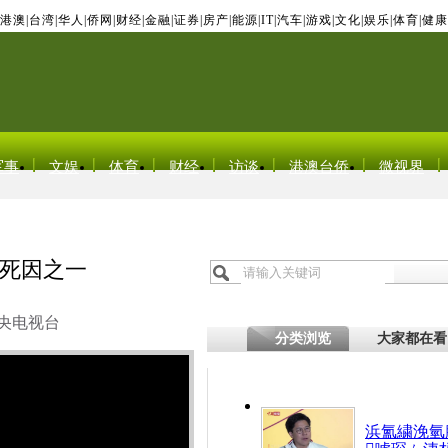
港澳
|
台湾
|
华人
|
侨网
|
财经
|
金融
|
证券
|
房产
|
能源
|
IT
|
汽车
|
游戏
|
文化
|
娱乐
|
体育
|
健康
军事
文娱
体育
财经
访谈
港澳台侨
微视界
死因之一
央电视台
分类浏览
大家都在看
浜氳繍浼氫