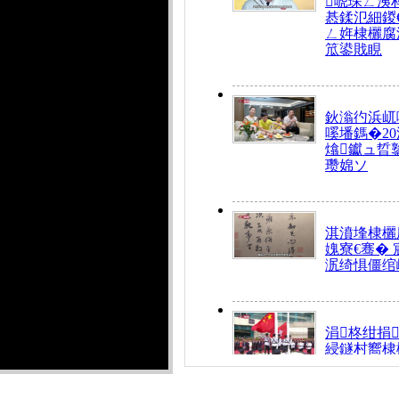
唬琛ㄥ洟
惎鍒氾細鍐
ㄥ姩棣欐腐
笟鍙戝睍
鈥滃彴浜屼
嗘墦鎷�20
熻钀ュ晢
瓒婂ソ
淇濆埄棣欐腐
媿寮€骞�
泦绮惧僵绾
涓柊绀捐
綅鐩村嚮棣
搴�24灏忔