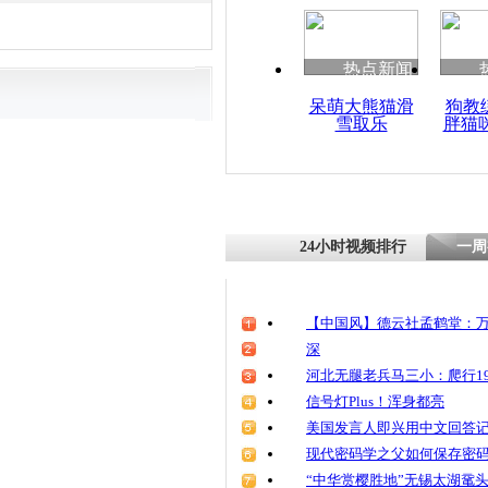
热点新闻
呆萌大熊猫滑
狗教
雪取乐
胖猫
24小时视频排行
一周
【中国风】德云社孟鹤堂：万
深
河北无腿老兵马三小：爬行19
信号灯Plus！浑身都亮
美国发言人即兴用中文回答
现代密码学之父如何保存密
“中华赏樱胜地”无锡太湖鼋