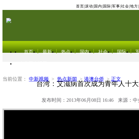
首页
|
滚动
|
国内
|
国际
|
军事
|
社会
|
地方
|
首页
最新
热点
国内
社会
国际
东北亚电视网
当前位置：
中新视频
>
热点新闻
>
港澳台侨
>
正文
台湾：艾滋病首次成为青年人十大
发布时间：2013年06月08日 16:46
来源：中