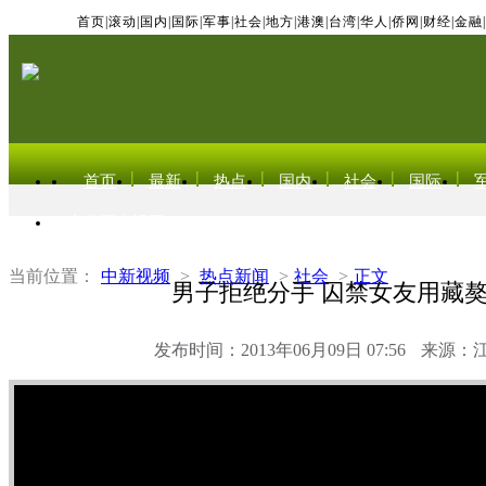
首页
|
滚动
|
国内
|
国际
|
军事
|
社会
|
地方
|
港澳
|
台湾
|
华人
|
侨网
|
财经
|
金融
|
首页
最新
热点
国内
社会
国际
东北亚电视网
当前位置：
中新视频
>
热点新闻
>
社会
>
正文
男子拒绝分手 囚禁女友用藏
发布时间：2013年06月09日 07:56
来源：