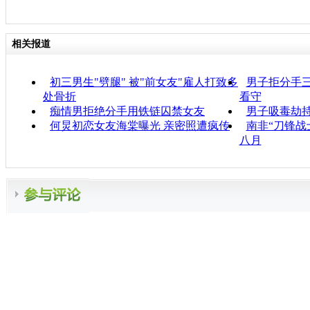
相关报道
初三男生"劈腿" 被"前女友"雇人打致多
男子拒分手三
处骨折
看守
痴情男拒绝分手用铁链囚禁女友
男子吸毒劫持
何炅初恋女友海棠曝光 亲密照遭疯传
南非“刀锋战
八月