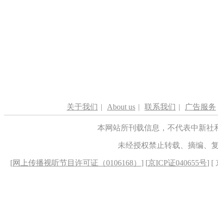
关于我们
|
About us
|
联系我们
|
广告服务
本网站所刊载信息，不代表中新社
未经授权禁止转载、摘编、
[
网上传播视听节目许可证（0106168）
] [
京ICP证040655号
] 