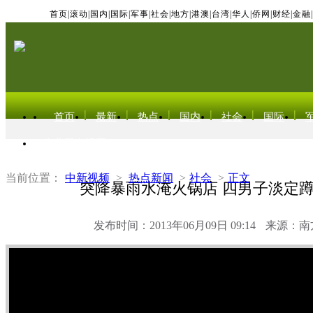
首页
|
滚动
|
国内
|
国际
|
军事
|
社会
|
地方
|
港澳
|
台湾
|
华人
|
侨网
|
财经
|
金融
|
首页
最新
热点
国内
社会
国际
东北亚电视网
当前位置：
中新视频
>
热点新闻
>
社会
>
正文
突降暴雨水淹火锅店 四男子淡定
发布时间：2013年06月09日 09:14
来源：南