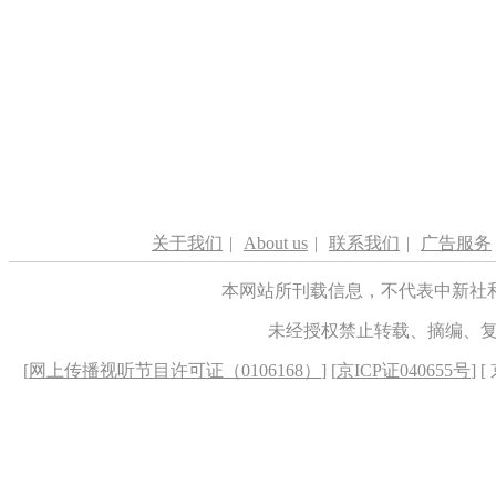
关于我们
|
About us
|
联系我们
|
广告服务
本网站所刊载信息，不代表中新社
未经授权禁止转载、摘编、
[
网上传播视听节目许可证（0106168）
] [
京ICP证040655号
] 