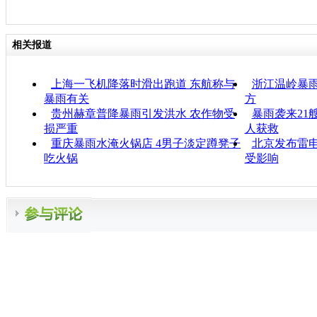
相关报道
上海一飞机降落时滑出跑道 东航称与
浙江温岭暴雨
暴雨有关
方
贵州赫章普降暴雨引发洪水 农作物受
暴雨袭来21
损严重
人获救
重庆暴雨水淹火锅店 4男子淡定蹲凳子
北京发布雷电
吃火锅
受影响