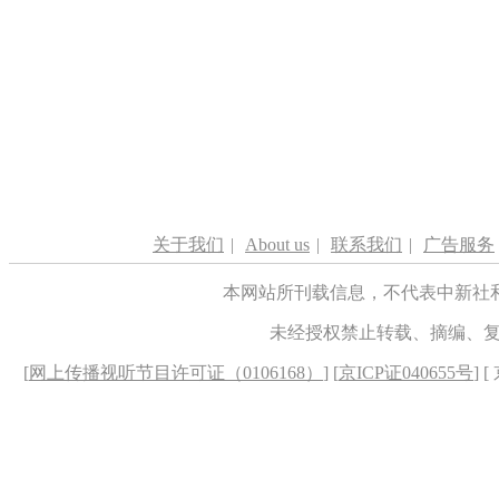
关于我们
|
About us
|
联系我们
|
广告服务
本网站所刊载信息，不代表中新社
未经授权禁止转载、摘编、
[
网上传播视听节目许可证（0106168）
] [
京ICP证040655号
] 