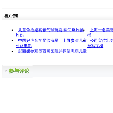
相关报道
儿童争抢婚宴氢气球玩耍 瞬间爆炸被
上海一名美
炸伤
捕
中国好声音学员徐海星、山野参演儿童
公司宣传出
公益电影
至写字楼
彭丽媛参观墨西哥医院并探望患病儿童