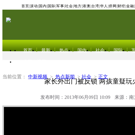
首页
|
滚动
|
国内
|
国际
|
军事
|
社会
|
地方
|
港澳
|
台湾
|
华人
|
侨网
|
财经
|
金融
|
首页
最新
热点
国内
社会
国际
东北亚电视网
当前位置：
中新视频
>
热点新闻
>
社会
>
正文
家长外出门被反锁 两孩童疑玩
发布时间：2013年06月09日 10:09
来源：南