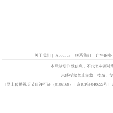
关于我们
|
About us
|
联系我们
|
广告服务
本网站所刊载信息，不代表中新社
未经授权禁止转载、摘编、
[
网上传播视听节目许可证（0106168）
] [
京ICP证040655号
] 