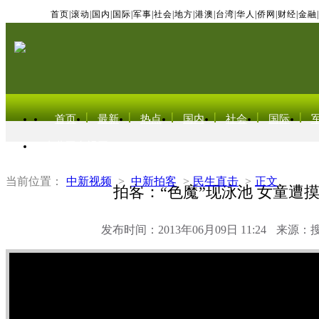
首页
|
滚动
|
国内
|
国际
|
军事
|
社会
|
地方
|
港澳
|
台湾
|
华人
|
侨网
|
财经
|
金融
|
首页
最新
热点
国内
社会
国际
东北亚电视网
当前位置：
中新视频
>
中新拍客
>
民生直击
>
正文
拍客：“色魔”现泳池 女童遭
发布时间：2013年06月09日 11:24
来源：