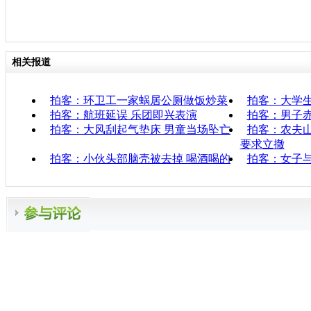
相关报道
拍客：环卫工一家蜗居公厕做饭炒菜
拍客：大学生
拍客：航班延误 乐团即兴表演
拍客：男子赤
拍客：大风刮起气垫床 男童当场坠亡
拍客：农夫山
要求立撤
拍客：小伙头部脑壳被去掉 喝酒喝的
拍客：女子