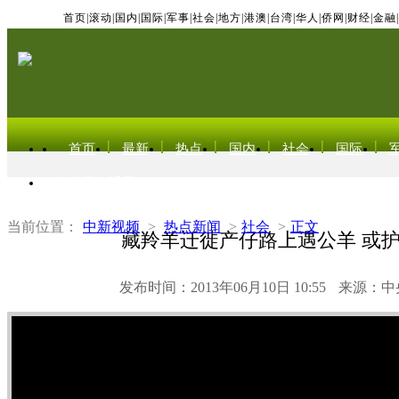
首页
|
滚动
|
国内
|
国际
|
军事
|
社会
|
地方
|
港澳
|
台湾
|
华人
|
侨网
|
财经
|
金融
|
首页
最新
热点
国内
社会
国际
东北亚电视网
当前位置：
中新视频
>
热点新闻
>
社会
>
正文
藏羚羊迁徙产仔路上遇公羊 或
发布时间：2013年06月10日 10:55
来源：中