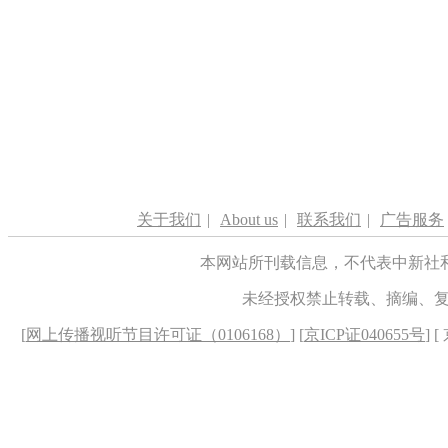
关于我们
|
About us
|
联系我们
|
广告服务
本网站所刊载信息，不代表中新社
未经授权禁止转载、摘编、
[
网上传播视听节目许可证（0106168）
] [
京ICP证040655号
] 