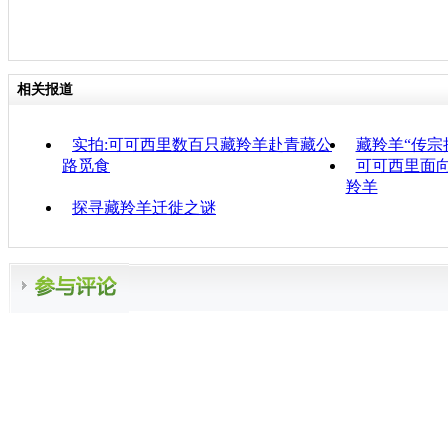
相关报道
实拍:可可西里数百只藏羚羊赴青藏公
藏羚羊“传宗
路觅食
可可西里面
羚羊
探寻藏羚羊迁徙之谜