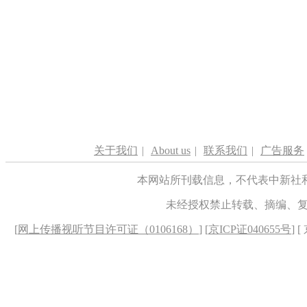
关于我们
|
About us
|
联系我们
|
广告服务
本网站所刊载信息，不代表中新社
未经授权禁止转载、摘编、
[
网上传播视听节目许可证（0106168）
] [
京ICP证040655号
] 