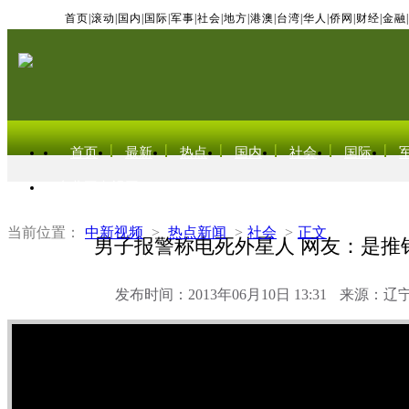
首页
|
滚动
|
国内
|
国际
|
军事
|
社会
|
地方
|
港澳
|
台湾
|
华人
|
侨网
|
财经
|
金融
|
首页
最新
热点
国内
社会
国际
东北亚电视网
当前位置：
中新视频
>
热点新闻
>
社会
>
正文
男子报警称电死外星人 网友：是推
发布时间：2013年06月10日 13:31
来源：辽