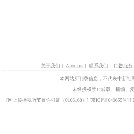
关于我们
|
About us
|
联系我们
|
广告服务
本网站所刊载信息，不代表中新社
未经授权禁止转载、摘编、
[
网上传播视听节目许可证（0106168）
] [
京ICP证040655号
] 