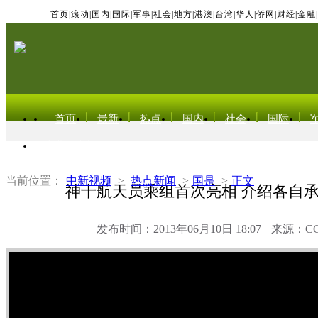
首页
|
滚动
|
国内
|
国际
|
军事
|
社会
|
地方
|
港澳
|
台湾
|
华人
|
侨网
|
财经
|
金融
|
首页
最新
热点
国内
社会
国际
东北亚电视网
当前位置：
中新视频
>
热点新闻
>
国是
>
正文
神十航天员乘组首次亮相 介绍各自
发布时间：2013年06月10日 18:07
来源：C