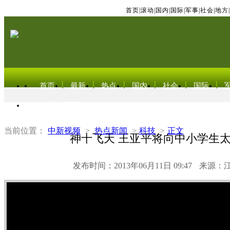
首页
|
滚动
|
国内
|
国际
|
军事
|
社会
|
地方
|
首页
最新
热点
国内
社会
国际
东北亚电视网
当前位置：
中新视频
>
热点新闻
>
科技
>
正文
神十飞天 王亚平将向中小学生
发布时间：2013年06月11日 09:47
来源：