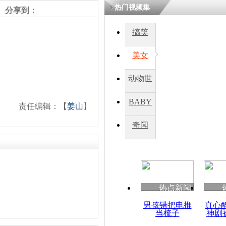
热门视频集
分享到：
搞笑
美女
动物世
界
BABY
责任编辑：【
姜山
】
秀
奇闻
热点新闻
男孩错把电推
真心
当梳子
神剧