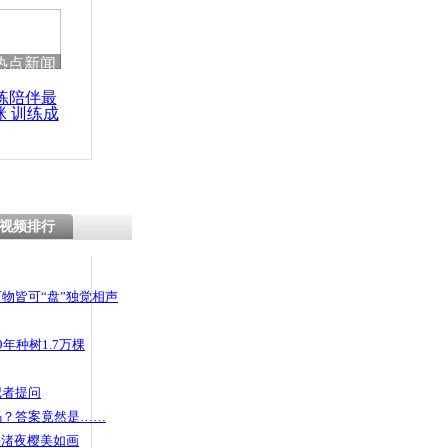
热点新闻
练陪伴最
咪 训练成
功瘦身
视频排行
物皆可“盘”独觉相声
年种树1.7万棵
记者提问
码？答案竟然是……
头渚夜樱美如画