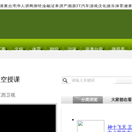
港澳
|
台湾
|
华人
|
侨网
|
财经
|
金融
|
证券
|
房产
|
能源
|
IT
|
汽车
|
游戏
|
文化
|
娱乐
|
体育
|
健康
军事
文娱
体育
财经
访谈
港澳台侨
微视界
太空授课
江西卫视
分类浏览
大家都在看
神十飞天 