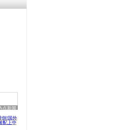
热点新闻
醉倒!国外
被配上中
国民乐