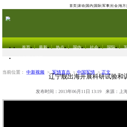
首页
|
滚动
|
国内
|
国际
|
军事
|
社会
|
地方
|
首页
最新
热点
国内
社会
国际
东北亚电视网
当前位置：
中新视频
>
军情直击
>
中国军情
>
正文
辽宁舰出海开展科研试验和
发布时间：2013年06月11日 13:19
来源：上