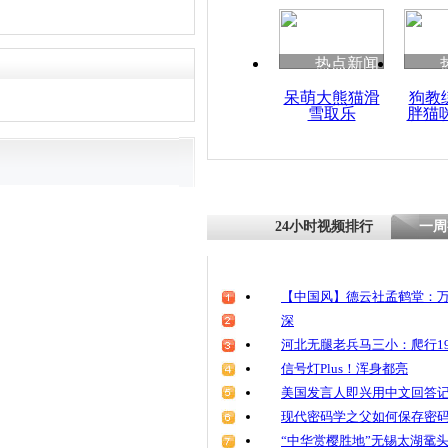
热点新闻
呆萌大熊猫滑
狗教
雪取乐
胖猫
24小时视频排行
一周
【中国风】德云社孟鹤堂：万
深
河北无腿老兵马三小：爬行19
信号灯Plus！浑身都亮
美国发言人即兴用中文回答
现代密码学之父如何保存密
“中华赏樱胜地”无锡太湖鼋