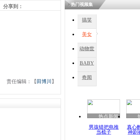
热门视频集
分享到：
搞笑
美女
动物世
界
BABY
秀
奇闻
责任编辑：【
田博川
】
热点新闻
男孩错把电推
真心
当梳子
神剧