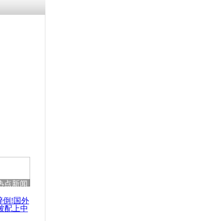
热点新闻
醉倒!国外
被配上中
国民乐