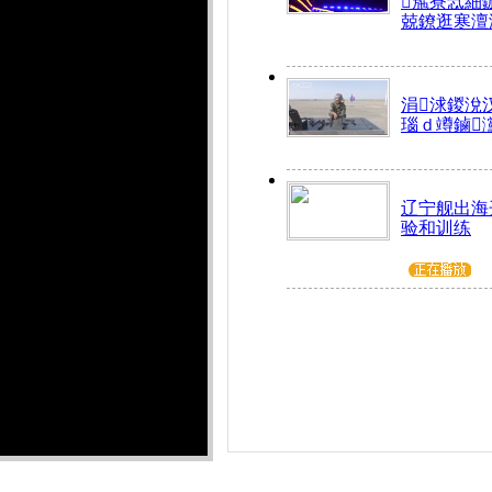
箷寮忥細
兢鐐逛寒澶
涓浗鍐涗
瑙ｄ竴鏀
辽宁舰出海
验和训练