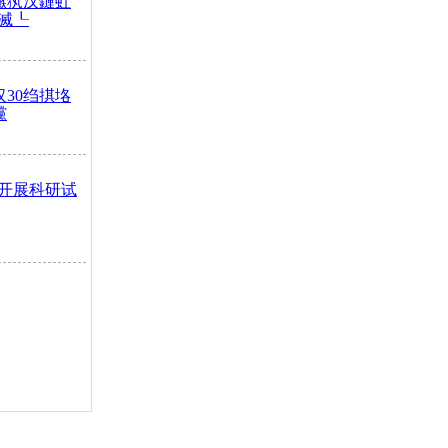
鏃犱汉鏈虹
滅┖
汉30绉掑垎
灙
开展科研试