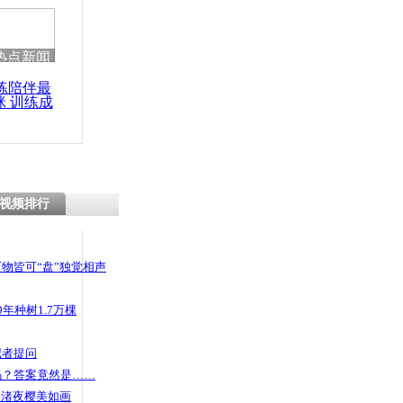
热点新闻
练陪伴最
咪 训练成
功瘦身
视频排行
物皆可“盘”独觉相声
年种树1.7万棵
记者提问
码？答案竟然是……
头渚夜樱美如画