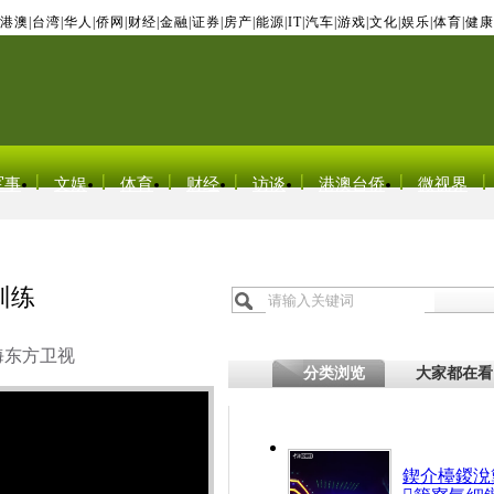
港澳
|
台湾
|
华人
|
侨网
|
财经
|
金融
|
证券
|
房产
|
能源
|
IT
|
汽车
|
游戏
|
文化
|
娱乐
|
体育
|
健康
军事
文娱
体育
财经
访谈
港澳台侨
微视界
训练
海东方卫视
分类浏览
大家都在看
鍥介檯鍐涗