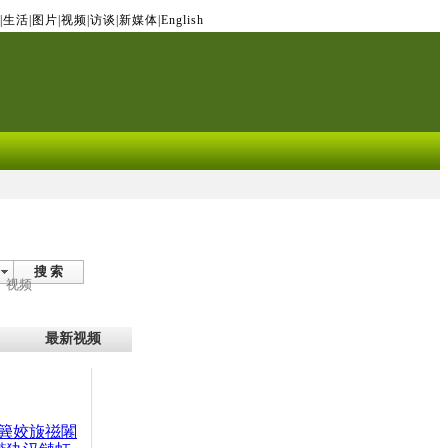
|
生活
|
图片
|
视频
|
访谈
|
新媒体
|
English
搜 索
视频
最新视频
簨姣旇禌闂