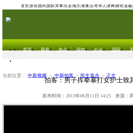
首页
|
滚动
|
国内
|
国际
|
军事
|
社会
|
地方
|
港澳
|
台湾
|
华人
|
侨网
|
财经
|
金融
|
首页
最新
热点
国内
社会
国际
东北亚电视网
当前位置：
中新视频
>
中新拍客
>
民生直击
>
正文
拍客：男子挥拳暴打女护士致
发布时间：2013年06月11日 14:25
来源：