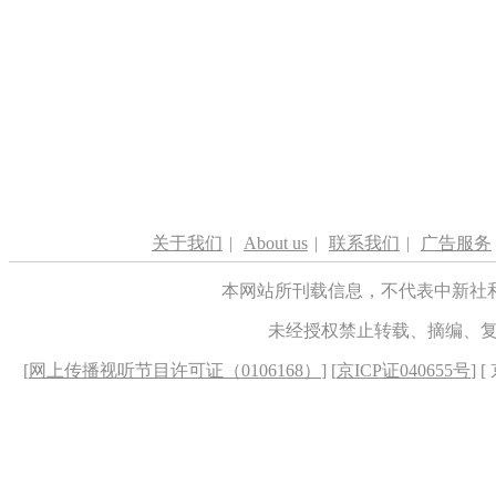
关于我们
|
About us
|
联系我们
|
广告服务
本网站所刊载信息，不代表中新社
未经授权禁止转载、摘编、
[
网上传播视听节目许可证（0106168）
] [
京ICP证040655号
] 