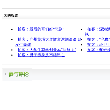
相关报道
拍客：最后的哥们好“悲剧”
拍客：深港
艳
拍客：广州黄埔大道隧道浓烟滚滚 疑
拍客：“色魔
发生爆炸
拍客：环卫
拍客：大学生弃学创业卖“屌丝面”
拍客：航班延
拍客：男子赤身从25楼坠亡