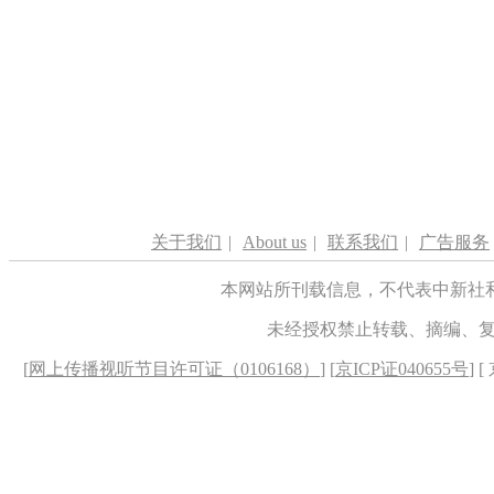
关于我们
|
About us
|
联系我们
|
广告服务
本网站所刊载信息，不代表中新社
未经授权禁止转载、摘编、
[
网上传播视听节目许可证（0106168）
] [
京ICP证040655号
] 