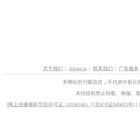
关于我们
|
About us
|
联系我们
|
广告服务
本网站所刊载信息，不代表中新社
未经授权禁止转载、摘编、
[
网上传播视听节目许可证（0106168）
] [
京ICP证040655号
] 