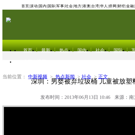
首页
|
滚动
|
国内
|
国际
|
军事
|
社会
|
地方
|
港澳
|
台湾
|
华人
|
侨网
|
财经
|
金融
|
首页
最新
热点
国内
社会
国际
东北亚电视网
当前位置：
中新视频
>
热点新闻
>
社会
>
正文
深圳：男婴被弃垃圾桶 儿童被放塑
发布时间：2013年06月13日 10:46
来源：南