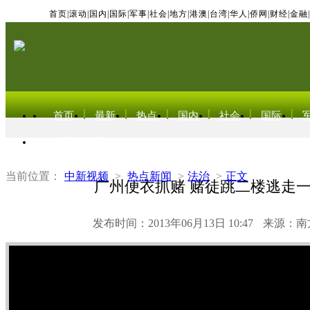
首页
|
滚动
|
国内
|
国际
|
军事
|
社会
|
地方
|
港澳
|
台湾
|
华人
|
侨网
|
财经
|
金融
|
首页
最新
热点
国内
社会
国际
东北亚电视网
当前位置：
中新视频
>
热点新闻
>
法治
>
正文
广州便衣抓赌 赌徒跳二楼逃走
发布时间：2013年06月13日 10:47
来源：南