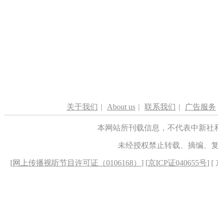
关于我们
|
About us
|
联系我们
|
广告服务
本网站所刊载信息，不代表中新社
未经授权禁止转载、摘编、
[
网上传播视听节目许可证（0106168）
] [
京ICP证040655号
] 