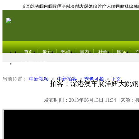
首页
|
滚动
|
国内
|
国际
|
军事
|
社会
|
地方
|
港澳
|
台湾
|
华人
|
侨网
|
财经
|
金融
|
首页
最新
热点
国内
社会
国际
东北亚电视网
当前位置：
中新视频
>
中新拍客
>
秀色可餐
>
正文
拍客：深港澳车展洋妞大跳钢
发布时间：2013年06月13日 11:34
来源：