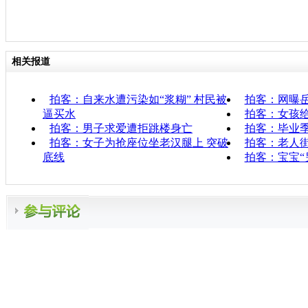
相关报道
拍客：自来水遭污染如“浆糊” 村民被
拍客：网曝
逼买水
拍客：女孩
拍客：男子求爱遭拒跳楼身亡
拍客：毕业季
拍客：女子为抢座位坐老汉腿上 突破
拍客：老人
底线
拍客：宝宝“