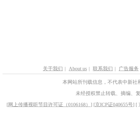
关于我们
|
About us
|
联系我们
|
广告服务
本网站所刊载信息，不代表中新社
未经授权禁止转载、摘编、
[
网上传播视听节目许可证（0106168）
] [
京ICP证040655号
] 