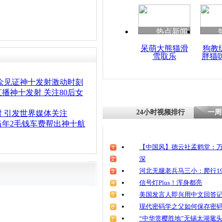
热点新闻
呆萌大熊猫滑
狗教
雪取乐
胖猫
众见证神十发射激动时刻
播神十发射 关注80后女
24小时视频排行
一周
 引发世界媒体关注
当年2毛钱车费帮出神十航
【中国风】德云社孟鹤堂：万
深
河北无腿老兵马三小：爬行19
信号灯Plus！浑身都亮
美国发言人即兴用中文回答
现代密码学之父如何保存密
“中华赏樱胜地”无锡太湖鼋