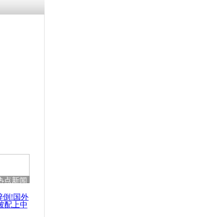
热点新闻
醉倒!国外
被配上中
国民乐