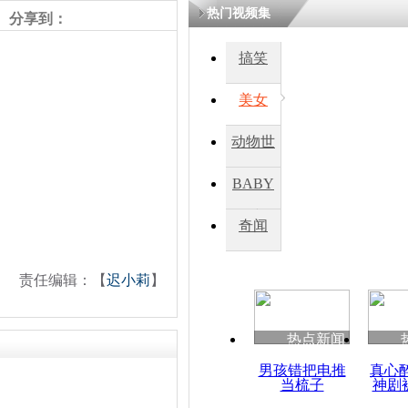
热门视频集
分享到：
搞笑
美女
动物世
界
BABY
秀
奇闻
责任编辑：【
迟小莉
】
热点新闻
男孩错把电推
真心
当梳子
神剧