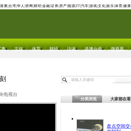
港澳
|
台湾
|
华人
|
侨网
|
财经
|
金融
|
证券
|
房产
|
能源
|
IT
|
汽车
|
游戏
|
文化
|
娱乐
|
体育
|
健康
军事
文娱
体育
财经
访谈
港澳台侨
微视界
刻
央电视台
分类浏览
大家都在看
盘点空间交