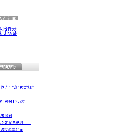
热点新闻
练陪伴最
咪 训练成
功瘦身
视频排行
物皆可“盘”独觉相声
年种树1.7万棵
记者提问
码？答案竟然是……
头渚夜樱美如画