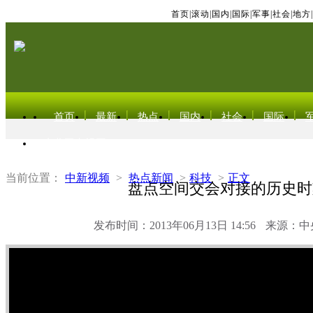
首页
|
滚动
|
国内
|
国际
|
军事
|
社会
|
地方
|
首页
最新
热点
国内
社会
国际
东北亚电视网
当前位置：
中新视频
>
热点新闻
>
科技
>
正文
盘点空间交会对接的历史时
发布时间：2013年06月13日 14:56
来源：中