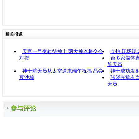
相关报道
天宫一号变轨待神十 两大神器将交会
实拍:现场观
对接
台多家媒体直
航天员
神十航天员从太空送来端午祝福 品尝
神十成功发射
豆沙粽
张晓光挚友
天员