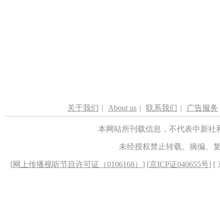
关于我们
|
About us
|
联系我们
|
广告服务
本网站所刊载信息，不代表中新社
未经授权禁止转载、摘编、
[
网上传播视听节目许可证（0106168）
] [
京ICP证040655号
] 