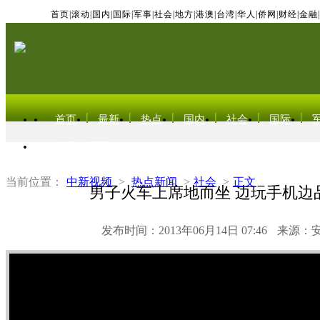
首页
|
滚动
|
国内
|
国际
|
军事
|
社会
|
地方
|
港澳
|
台湾
|
华人
|
侨网
|
财经
|
金融
|
首页
最新
热点
国内
社会
国际
东北亚电视网
当前位置：
中新视频
>
热点新闻
>
社会
>
正文
男子火车上席地而坐 边玩手机边
发布时间：2013年06月14日 07:46
来源：