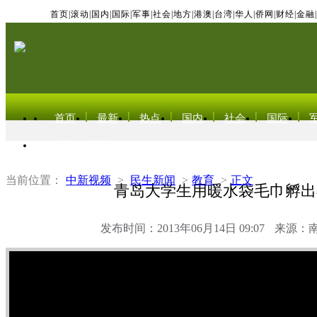
首页
|
滚动
|
国内
|
国际
|
军事
|
社会
|
地方
|
港澳
|
台湾
|
华人
|
侨网
|
财经
|
金融
|
首页
最新
热点
国内
社会
国际
东北亚电视网
当前位置：
中新视频
>
民生新闻
>
教育
>
正文
青岛大学生用暖水袋毛巾孵出
发布时间：2013年06月14日 09:07
来源：