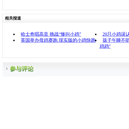
相关报道
哈士奇唱高音 挑战“惨叫小鸡”
20只小鸡误
英国举办母鸡赛跑 现实版的小鸡快跑
孩子午睡不听
鸡鸡"