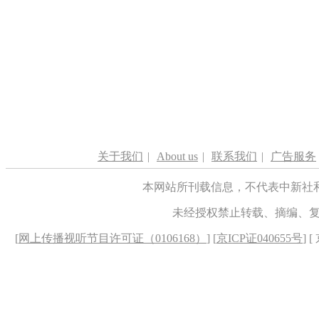
关于我们
|
About us
|
联系我们
|
广告服务
本网站所刊载信息，不代表中新社
未经授权禁止转载、摘编、
[
网上传播视听节目许可证（0106168）
] [
京ICP证040655号
] 