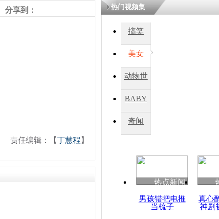
热门视频集
分享到：
搞笑
美女
动物世
界
BABY
秀
奇闻
责任编辑：【
丁慧程
】
热点新闻
男孩错把电推
真心
当梳子
神剧