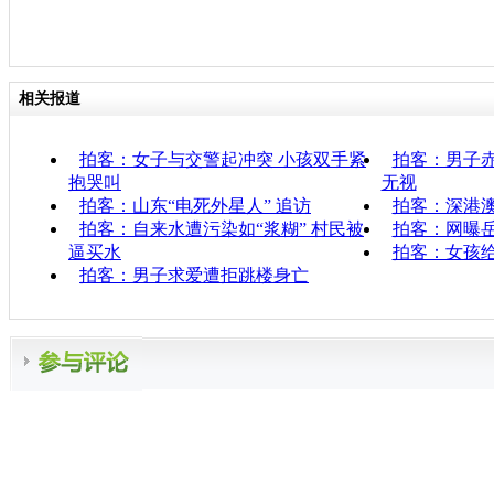
相关报道
拍客：女子与交警起冲突 小孩双手紧
拍客：男子赤
抱哭叫
无视
拍客：山东“电死外星人” 追访
拍客：深港
拍客：自来水遭污染如“浆糊” 村民被
拍客：网曝
逼买水
拍客：女孩
拍客：男子求爱遭拒跳楼身亡