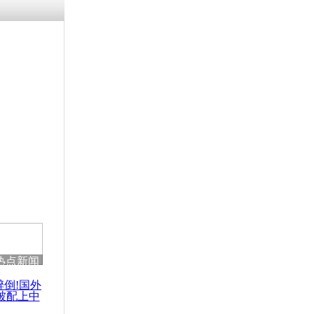
热点新闻
醉倒!国外
被配上中
国民乐