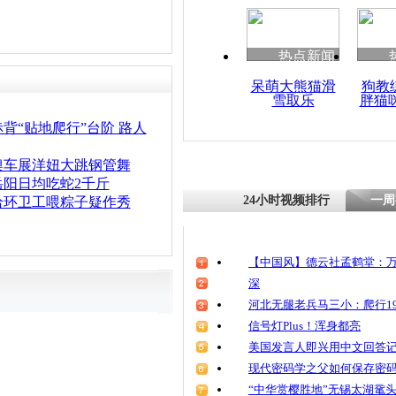
热点新闻
呆萌大熊猫滑
狗教
雪取乐
胖猫
背“贴地爬行”台阶 路人
澳车展洋妞大跳钢管舞
岳阳日均吃蛇2千斤
24小时视频排行
一周
给环卫工喂粽子疑作秀
【中国风】德云社孟鹤堂：万
深
河北无腿老兵马三小：爬行19
信号灯Plus！浑身都亮
美国发言人即兴用中文回答
现代密码学之父如何保存密
“中华赏樱胜地”无锡太湖鼋