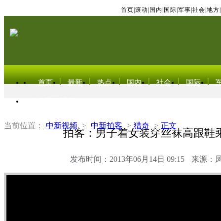
首页
|
滚动
|
国内
|
国际
|
军事
|
社会
|
地方
|
首页
最新
热点
国内
社会
国际
东北亚电视网
当前位置：
中新视频
>
中新拍客
>
猎奇
>
正文
拍客：男子着女装穿丝袜高跟鞋
发布时间：2013年06月14日 09:15
来源：