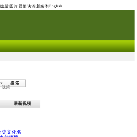
|
生活
|
图片
|
视频
|
访谈
|
新媒体
|
English
搜 索
视频
最新视频
：历史文化名