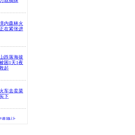
力就摘牌
境内森林火
正在紧张进
山跌落海拔
崖被困1天1夜
救起
火车去卖菜
买下
把道路让
突发疾病交