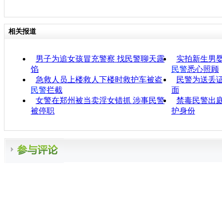
相关报道
男子为追女孩冒充警察 找民警聊天露
实拍新生男
馅
民警
悉心照顾
急救人员上楼救人下楼时救护车被盗
民警为送丢证
民警
拦截
面
女警在郑州被当卖淫女错抓 涉事民警
禁毒民警出庭
被停职
护身份