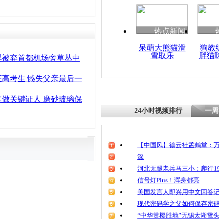
清明祭英烈
魂
热点新闻
呆萌大熊猫滑
狗教
雪取乐
胖猫
醉酒女子大闹
婴被弃首都机场旁草丛中
泼扔鞋倒地
高考生 憾失父亲最后一
做关键证人 磨砂玻璃保
24小时视频排行
一周
【中国风】德云社孟鹤堂：万
深
河北无腿老兵马三小：爬行19
信号灯Plus！浑身都亮
美国发言人即兴用中文回答
现代密码学之父如何保存密
“中华赏樱胜地”无锡太湖鼋