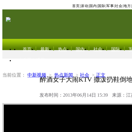
首页
|
滚动
|
国内
|
国际
|
军事
|
社会
|
地方
|
首页
最新
热点
国内
社会
国际
东北亚电视网
当前位置：
中新视频
>
热点新闻
>
社会
>
正文
醉酒女子大闹KTV 撒泼扔鞋倒
发布时间：2013年06月14日 15:39
来源：江