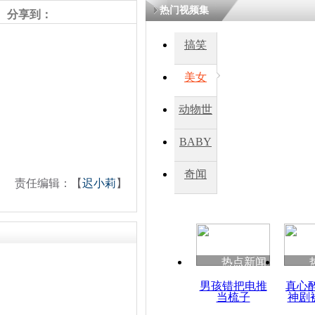
热门视频集
分享到：
四川一精神
搞笑
病发持大锤
美女
探访传承四
动物世
俗：近万民
英省亲送行
界
BABY
秀
奇闻
责任编辑：【
迟小莉
】
小伙骑车逆
崩溃 网上
因
热点新闻
四川兴文苗
度苗族花山
男孩错把电推
真心
当梳子
神剧