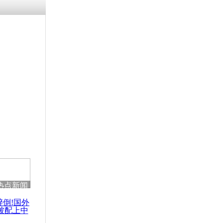
残疾男子因
砸银行
千年传统习
众为娥皇女
行被查情绪
回答崩溃原
热点新闻
乡上万人欢
节
醉倒!国外
被配上中
国民乐