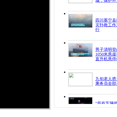
城，保护不
四川冕宁县
灾扑救工作
行
男子清明登
1050米悬
直升机悬停
九旬老人挤
乘务员全部
“所有车辆
开！”儿童
警急速救助