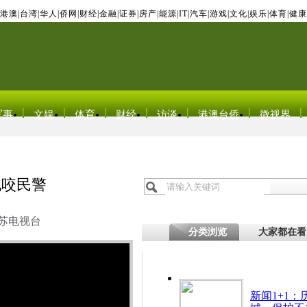
港澳
|
台湾
|
华人
|
侨网
|
财经
|
金融
|
证券
|
房产
|
能源
|
IT
|
汽车
|
游戏
|
文化
|
娱乐
|
体育
|
健康
军事
文娱
体育
财经
访谈
港澳台侨
微视界
地咬民警
苏电视台
分类浏览
大家都在看
新闻1+1