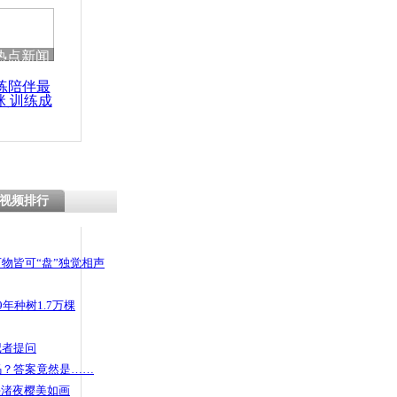
 哀思悼忠
热点新闻
练陪伴最
咪 训练成
KTV 撒
功瘦身
咬民警
视频排行
物皆可“盘”独觉相声
年种树1.7万棵
记者提问
码？答案竟然是……
头渚夜樱美如画