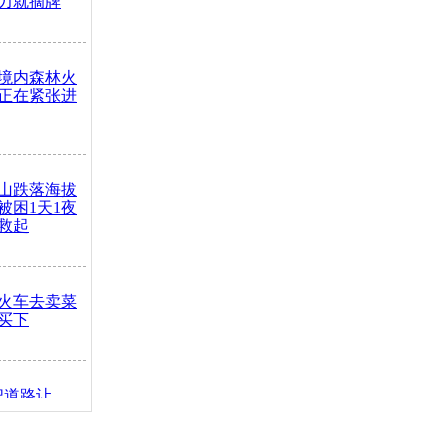
力就摘牌
境内森林火
正在紧张进
山跌落海拔
崖被困1天1夜
救起
火车去卖菜
买下
把道路让
突发疾病交