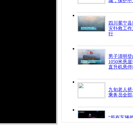
城，保护不
四川冕宁县
灾扑救工作
行
男子清明登
1050米悬
直升机悬停
九旬老人挤
乘务员全部
“所有车辆
开！”儿童
警急速救助