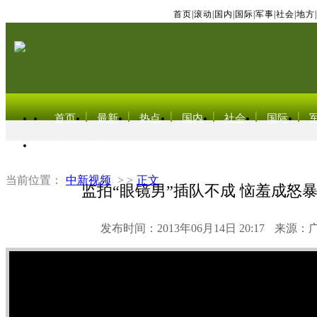
首页
|
滚动
|
国内
|
国际
|
军事
|
社会
|
地方
|
首页
最新
热点
国内
社会
国际
东北亚电视网
当前位置：
中新视频
> >
正文
监拍“眼镜男”插队不成 恼羞成怒
发布时间：2013年06月14日 20:17
来源：