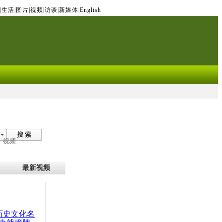
|
生活
|
图片
|
视频
|
访谈
|
新媒体
|
English
搜 索
视频
最新视频
：历史文化名