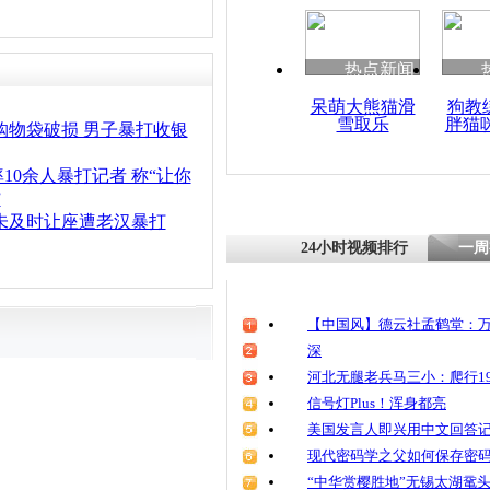
清明祭英烈
魂
热点新闻
呆萌大熊猫滑
狗教
雪取乐
胖猫
监拍“眼镜
购物袋破损 男子暴打收银
恼羞成怒暴
10余人暴打记者 称“让你
”
未及时让座遭老汉暴打
24小时视频排行
一周
【中国风】德云社孟鹤堂：万
深
河北无腿老兵马三小：爬行19
信号灯Plus！浑身都亮
美国发言人即兴用中文回答
现代密码学之父如何保存密
“中华赏樱胜地”无锡太湖鼋