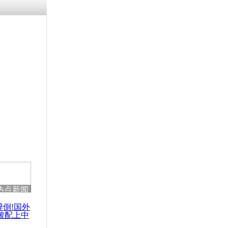
残疾男子因
砸银行
千年传统习
众为娥皇女
行被查情绪
回答崩溃原
热点新闻
乡上万人欢
节
醉倒!国外
被配上中
国民乐