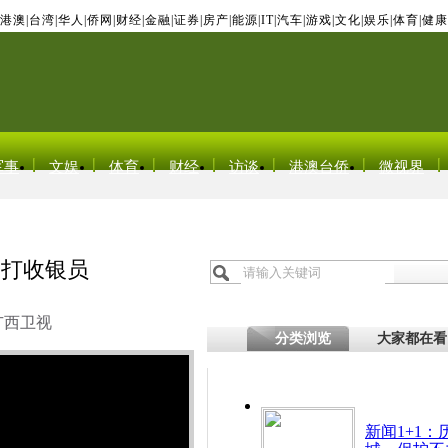
港澳
|
台湾
|
华人
|
侨网
|
财经
|
金融
|
证券
|
房产
|
能源
|
IT
|
汽车
|
游戏
|
文化
|
娱乐
|
体育
|
健康
军事
文娱
体育
财经
访谈
港澳台侨
微视界
暴打收银员
广西卫视
分类浏览
大家都在看
新闻1+1