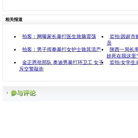
相关报道
拍客：网曝家长暴打医生致脑震荡
监拍:因超市
员
拍客：男子挥拳暴打女护士致其流产
陕西一局长率
娃死在我这里
金正恩批部队 奥迪男暴打环卫工 女子
监拍:女学生
斥交警敲诈