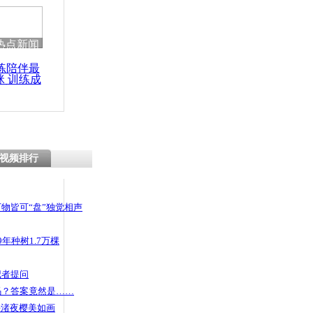
 哀思悼忠
热点新闻
练陪伴最
咪 训练成
男”插队不成
功瘦身
打收银员
视频排行
物皆可“盘”独觉相声
年种树1.7万棵
记者提问
码？答案竟然是……
头渚夜樱美如画