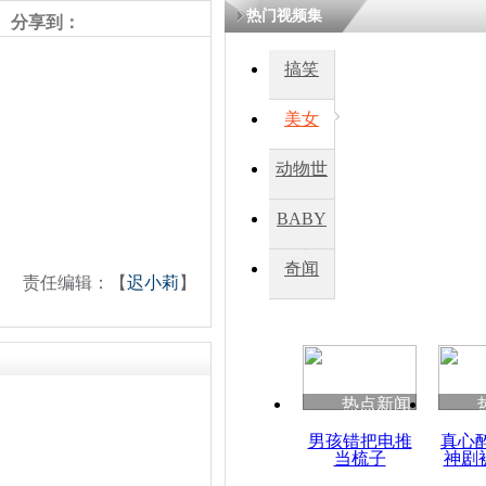
热门视频集
分享到：
四川一精神
搞笑
病发持大锤
美女
探访传承四
动物世
俗：近万民
英省亲送行
界
BABY
秀
奇闻
责任编辑：【
迟小莉
】
小伙骑车逆
崩溃 网上
因
热点新闻
四川兴文苗
度苗族花山
男孩错把电推
真心
当梳子
神剧