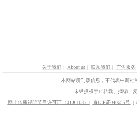
关于我们
|
About us
|
联系我们
|
广告服务
本网站所刊载信息，不代表中新社
未经授权禁止转载、摘编、
[
网上传播视听节目许可证（0106168）
] [
京ICP证040655号
] 