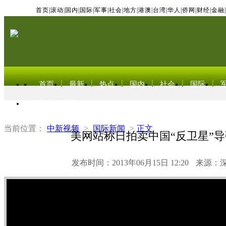
首页
|
滚动
|
国内
|
国际
|
军事
|
社会
|
地方
|
港澳
|
台湾
|
华人
|
侨网
|
财经
|
金融
|
首页
最新
热点
国内
社会
国际
东北亚电视网
当前位置：
中新视频
>
国际新闻
>
正文
美网站称日拍卖中国“反卫星”
发布时间：2013年06月15日 12:20
来源：